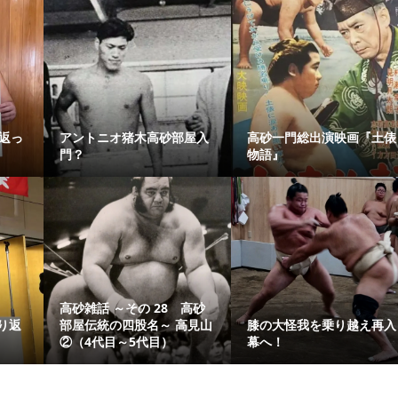
返っ
アントニオ猪木高砂部屋入
高砂一門総出演映画『土俵
門？
物語』
高砂雑話 ～その 28 高砂
り返
部屋伝統の四股名～ 高見山
膝の大怪我を乗り越え再入
②（4代目～5代目）
幕へ！