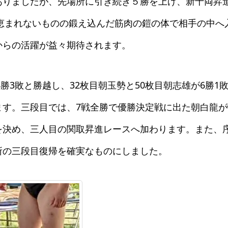
ありましたが、先場所に引き続き５勝を上げ、新十両昇
格には恵まれないものの鍛え込んだ筋肉の鎧の体で相手の中へ
からの活躍が益々期待されます。
勝3敗と勝越し、32枚目朝玉勢と50枚目朝志雄が6勝1
ます。三段目では、7戦全勝で優勝決定戦に出た朝白龍が
を決め、三人目の関取昇進レースへ加わります。また、
所の三段目復帰を確実なものにしました。