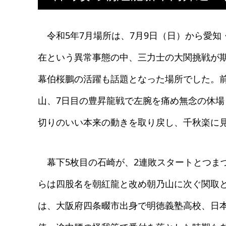
令和5年7月場所は、7月9日（日）から愛知
在という異常事態の中、三力士の大関挑戦が
幕伯桜鵬の活躍も話題となった場所でした。
山、7日目の豊昇龍戦で左腕を痛め無念の休場
切りのいい本来の動きを取り戻し、千秋楽に
幕下5枚目の石崎が、2連敗スタートとつま
らは四股名を朝紅龍と改め朝乃山に次ぐ関取
は、大阪府四条畷市出身で明徳義塾高校、日本