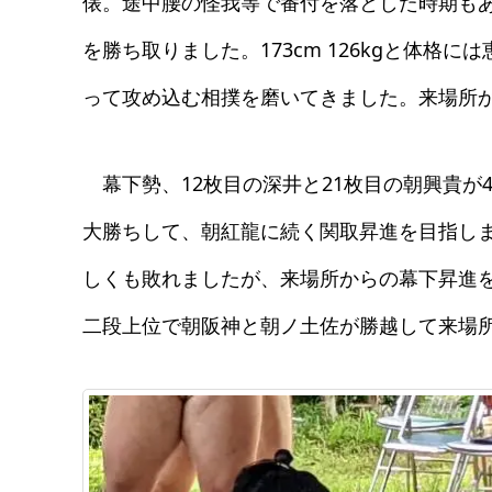
俵。途中腰の怪我等で番付を落とした時期も
を勝ち取りました。173cm 126kgと体
って攻め込む相撲を磨いてきました。来場所
幕下勢、12枚目の深井と21枚目の朝興貴が4
大勝ちして、朝紅龍に続く関取昇進を目指し
しくも敗れましたが、来場所からの幕下昇進
二段上位で朝阪神と朝ノ土佐が勝越して来場