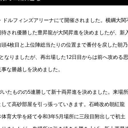
・ドルフィンズアリーナにて開催されました。横綱大関
期待され優勝した豊昇龍が大関昇進を決めましたが、新
前頭4枚目と上位陣総当たりの位置まで番付を戻した朝乃
となりましたが、再出場した12日目からは前へ攻める
見事な勝越しを決めました。
づいたものの5連勝して新十両昇進を決めました。来場
として高砂部屋を引っ張っていきます。石崎改め朝紅龍
体育大学を経て令和3年5月場所に三段目附出しで初土