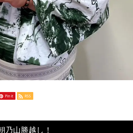
Pin it
RSS
朝乃山勝越し！