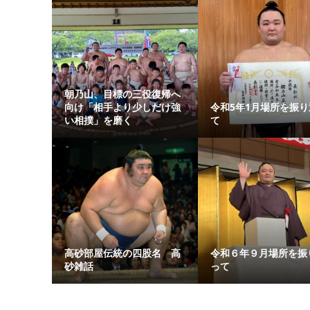
朝乃山、目標の三役復帰へ
向け「相手より少しだけ強
令和5年1月場所を振り
い相撲」を磨く
て
高砂部屋伝統の四股名 高
令和６年９月場所を振
砂雑話
って