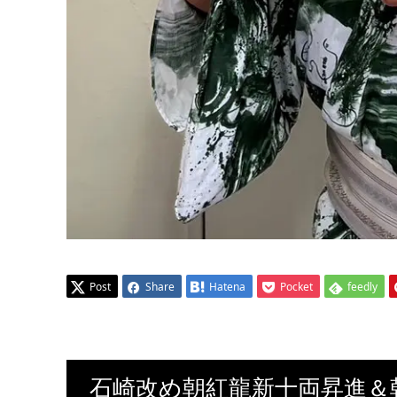
Post
Share
Hatena
Pocket
feedly
石崎改め朝紅龍新十両昇進＆