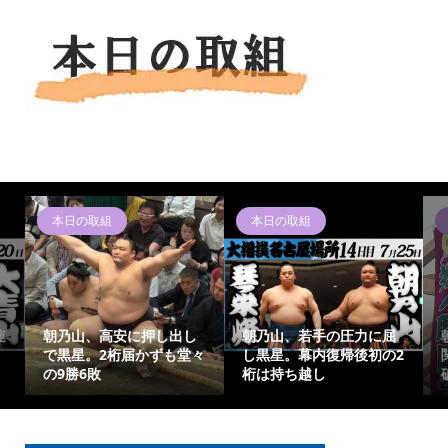
本日の取組
本日の取組
連
朝乃山、高安に押し出し
朝乃山、若手の圧力に屈
で黒星。2桁届かずも堂々
し黒星。幕内復帰後初の2
の9勝6敗
桁は持ち越し