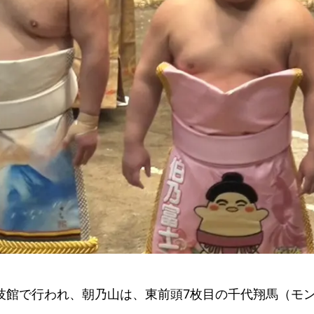
国技館で行われ、朝乃山は、東前頭7枚目の千代翔馬（モ