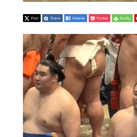
Post
Share
Hatena
Pocket
feedly