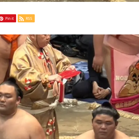
Pin it
RSS