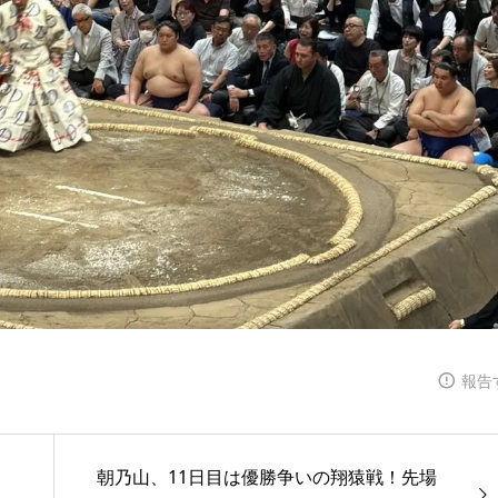
報告
朝乃山、11日目は優勝争いの翔猿戦！先場