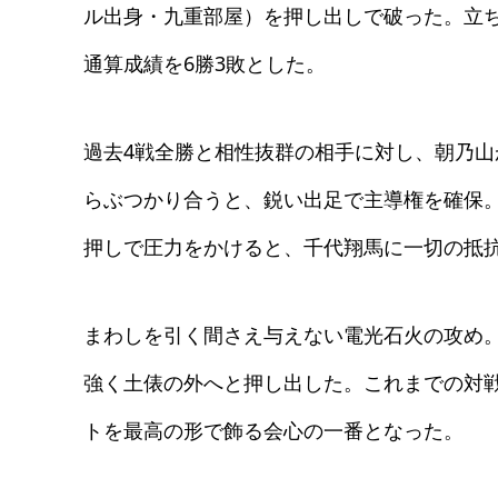
ル出身・九重部屋）を押し出しで破った。立
通算成績を6勝3敗とした。
過去4戦全勝と相性抜群の相手に対し、朝乃
らぶつかり合うと、鋭い出足で主導権を確保
押しで圧力をかけると、千代翔馬に一切の抵
まわしを引く間さえ与えない電光石火の攻め
強く土俵の外へと押し出した。これまでの対
トを最高の形で飾る会心の一番となった。