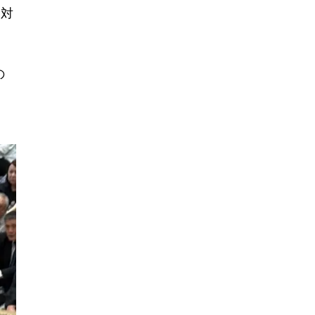
と対
四
の