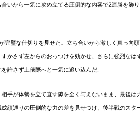
ち合いから一気に攻め立てる圧倒的な内容で2連勝を飾り
山が完璧な仕切りを見せた。立ち合いから激しく真っ向頭
。すかさず左からのおっつけを効かせ、さらに強烈なは
抗を許さず土俵際へと一気に追い込んだ。
。相手が体勢を立て直す隙を全く与えないまま、最後は
戦成績通りの圧倒的な力の差を見せつけ、後半戦のスタ