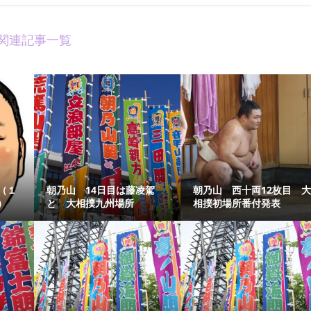
関連記事一覧
（１
朝乃山 14日目は藤凌駕
朝乃山 西十両12枚目 
）
と 大相撲九州場所
相撲初場所番付発表