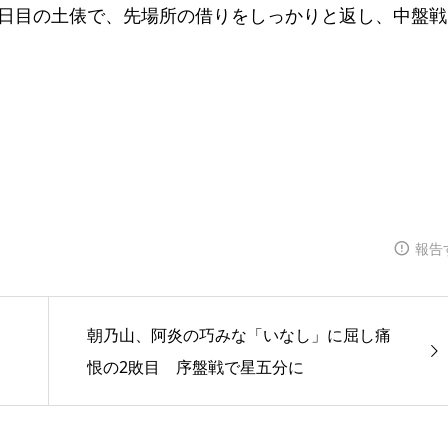
5日目の土俵で、先場所の借りをしっかりと返し、中盤戦
。
報告
朝乃山、阿炎の巧みな「いなし」に屈し痛
恨の2敗目 序盤戦で星五分に