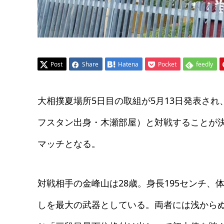
Post
Share
Hatena
Pocket
feedly
大相撲夏場所5日目の取組が5月13日発表され
フスタン出身・木瀬部屋）と対戦することが
マッチとなる。
対戦相手の金峰山は28歳。身長195センチ、
しを最大の武器としている。両者には浅からぬ