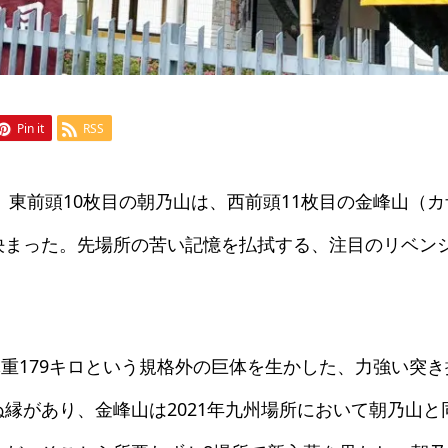
Pin it
RSS
、東前頭10枚目の朝乃山は、西前頭11枚目の金峰山（カ
決まった。先場所の苦い記憶を払拭する、注目のリベン
体重179キロという規格外の巨体を生かした、力強い突き
縁があり、金峰山は2021年九州場所において朝乃山と