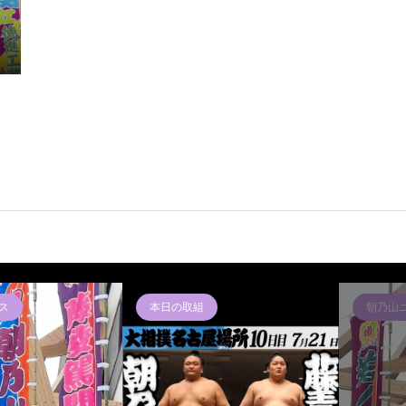
ス
本日の取組
本日の