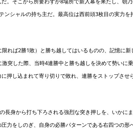
んだ。そこから所要わずか8場所で新入幕を果たし、朝乃
テンシャルの持ち主だ。最高位は西前頭3枚目の実力を
に限れば2勝1敗）と勝ち越してはいるものの、記憶に新
に激突した際、当時4連勝中と勝ち越しを決めて勢いに
力に押し込まれて寄り切りで敗れ、連勝をストップさせ
チの長身から打ち下ろされる強烈な突き押しを、いかに
の圧力をしのぎ、自身の必勝パターンである右四つの形