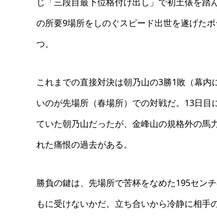
じ「三段目最下位格付け出し」で初土俵を踏
の所要9場所をしのぐスピード出世を遂げたポ
つ。
これまでの直接対決は朝乃山の3勝1敗（幕内
いのが先場所（春場所）での対戦だ。13日目
ていた朝乃山だったが、金峰山の規格外の馬
れた痛恨の過去がある。
勝負の鍵は、先場所で苦杯をなめた195セン
もに受けないかだ。立ち合いから冷静に相手