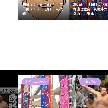
初日（１４日（日））・二
朝乃山、13日目は巨漢
日目（１５日（月））の取
峰山と激突 規格外の
組
発力」に警戒
本日の取組
朝乃山ニュース