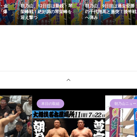
・金
朝乃山、12日目は新鋭・琴
朝乃山、9日目は過去全勝
「爆
栄峰戦！絶好調の琴栄峰を
の千代翔馬と激突！後半戦
迎え撃つ
へ弾み
本日の取組
朝乃山ニュー