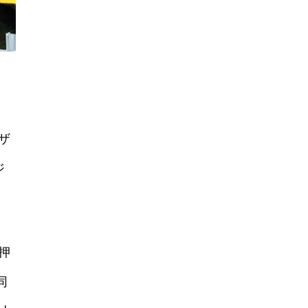
ザ
ジ
押
同