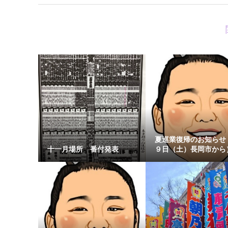
夏巡業復帰のお知らせ
十一月場所 番付発表
９日（土）長岡市から