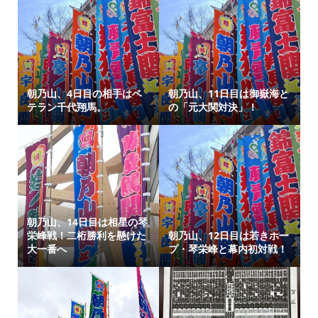
朝乃山、4日目の相手はベ
朝乃山、11日目は御嶽海と
テラン千代翔馬。
の「元大関対決」！
朝乃山、14日目は相星の琴
栄峰戦！二桁勝利を懸けた
朝乃山、12日目は若きホー
大一番へ
プ・琴栄峰と幕内初対戦！