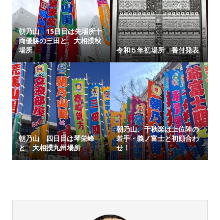
朝乃山 15日目は先場所十
両優勝の三田と 大相撲秋
場所
令和５年初場所 番付発表
朝乃山、千秋楽は上位陣の
朝乃山 四日目は琴栄峰
若手・義ノ富士と初顔合わ
と 大相撲九州場所
せ！