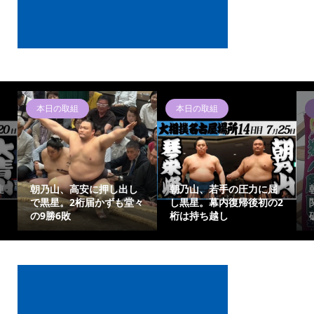
組
朝乃山ニュース
朝乃山ニュース
若手の圧力に屈
朝乃山、千秋楽は元大
朝乃山、14日目
幕内復帰後初の2
関・高安と激突！難敵撃
琴栄峰戦！二桁勝
越し
破で有終の美を
けた大一番へ