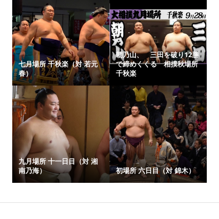
朝乃山、 三田を破り12勝
七月場所 千秋楽（対 若元
で締めくくる 相撲秋場所
春）
千秋楽
九月場所 十一日目（対 湘
南乃海）
初場所 六日目（対 錦木）