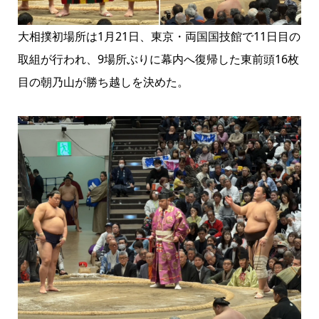
大相撲初場所は1月21日、東京・両国国技館で11日目の
取組が行われ、9場所ぶりに幕内へ復帰した東前頭16枚
目の朝乃山が勝ち越しを決めた。