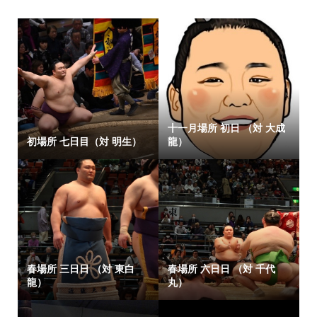
十一月場所 初日 （対 大成
初場所 七日目（対 明生）
龍）
春場所 三日日 （対 東白
春場所 六日日 （対 千代
龍）
丸）