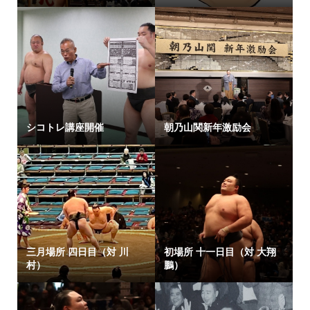
シコトレ講座開催
朝乃山関新年激励会
三月場所 四日目（対 川
初場所 十一日目（対 大翔
村）
鵬）