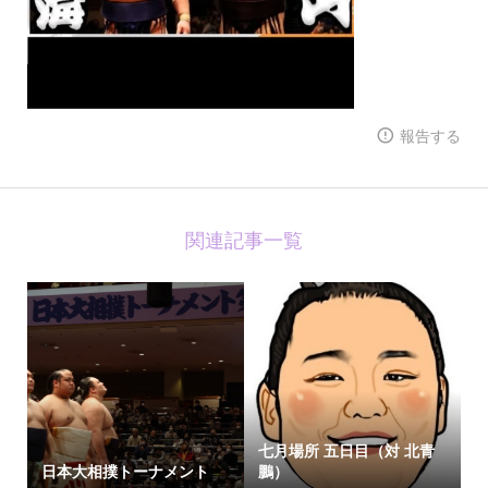
報告する
関連記事一覧
七月場所 五日目（対 北青
日本大相撲トーナメント
鵬）