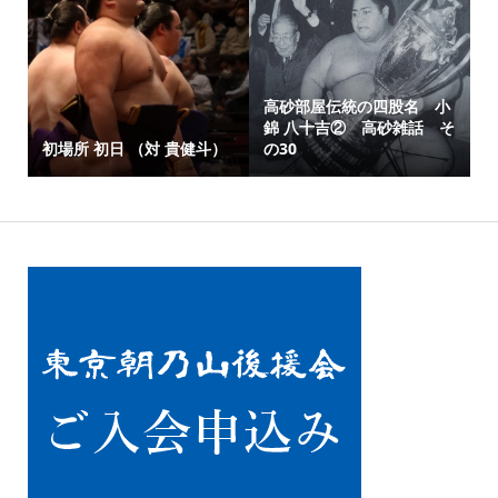
高砂部屋伝統の四股名 小
錦 八十吉② 高砂雑話 そ
初場所 初日 （対 貴健斗）
の30