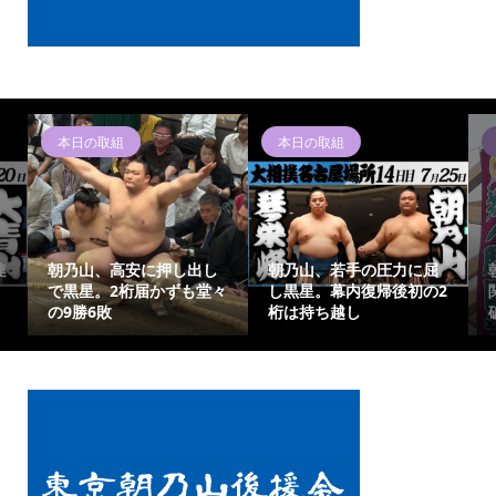
本日の取組
本日の取組
連
朝乃山、高安に押し出し
朝乃山、若手の圧力に屈
で黒星。2桁届かずも堂々
し黒星。幕内復帰後初の2
の9勝6敗
桁は持ち越し