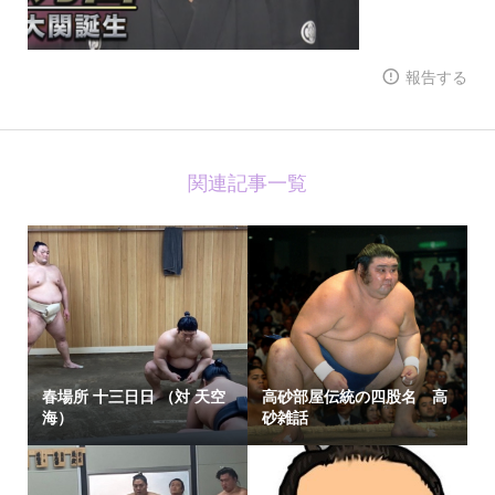
報告する
関連記事一覧
春場所 十三日日 （対 天空
高砂部屋伝統の四股名 高
海）
砂雑話