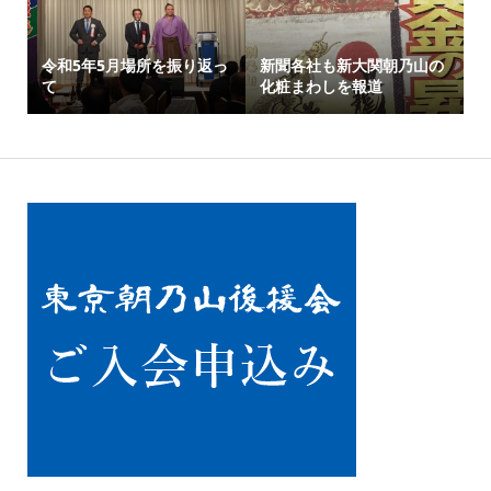
令和5年5月場所を振り返っ
新聞各社も新大関朝乃山の
て
化粧まわしを報道