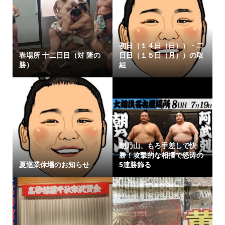
初日（１４日（日））・二
春場所 十二日目（対 隆の
日目（１５日（月））の取
勝）
組
朝乃山、もろ手差しで快
勝！攻撃的な相撲で怒涛の
夏巡業休場のお知らせ
5連勝飾る