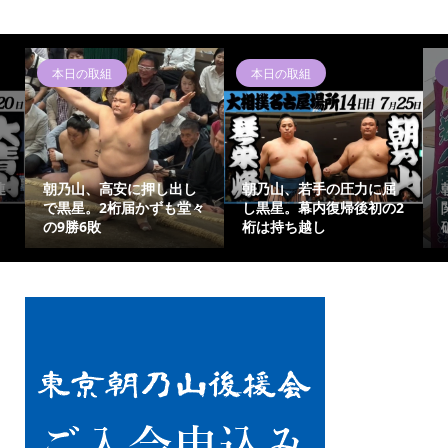
本日の取組
本日の取組
連
朝乃山、高安に押し出し
朝乃山、若手の圧力に屈
で黒星。2桁届かずも堂々
し黒星。幕内復帰後初の2
の9勝6敗
桁は持ち越し