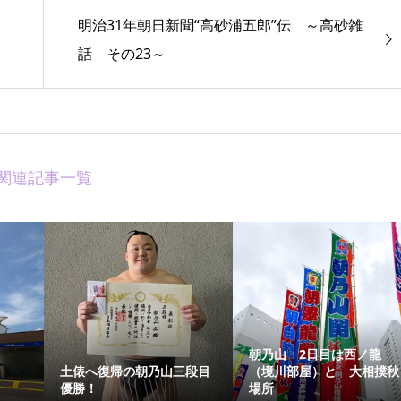
明治31年朝日新聞“高砂浦五郎”伝 ～高砂雑
話 その23～
関連記事一覧
朝乃山 2日目は西ノ龍
土俵へ復帰の朝乃山三段目
（境川部屋）と 大相撲秋
優勝！
場所