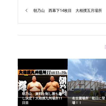
朝乃山 西幕下14枚目 大相撲五月場所
朝乃山、激戦を制し勝ち越
し決定！大相撲九州場所11
名古屋場所 初日に登
日目
場！！