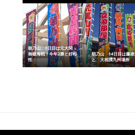
朝乃山、7日目は元大関・
御嶽海戦！今年2勝と好相
朝乃山 14日目は藤凌
性
と 大相撲九州場所