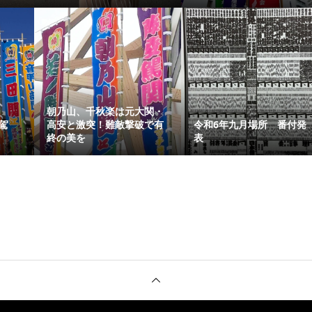
朝乃山、千秋楽は元大関・
駕
高安と激突！難敵撃破で有
令和6年九月場所 番付発
終の美を
表