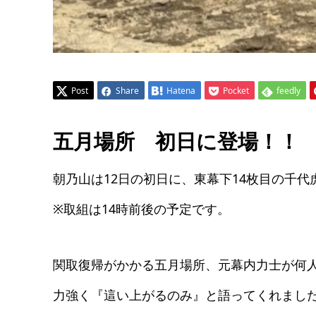
Post
Share
Hatena
Pocket
feedly
五月場所 初日に登場！！
朝乃山は12日の初日に、東幕下14枚目の千
※取組は14時前後の予定です。
関取復帰がかかる五月場所、元幕内力士が何
力強く『這い上がるのみ』と語ってくれまし