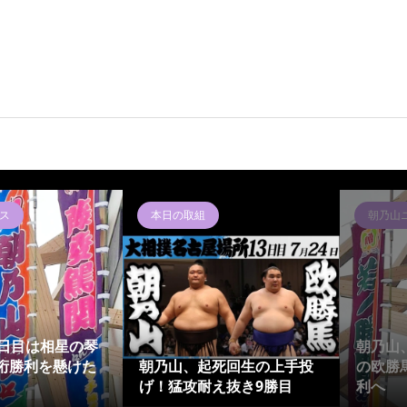
ス
本日の取組
朝乃山
4日目は相星の琴
朝乃山
桁勝利を懸けた
朝乃山、起死回生の上手投
の欧勝
げ！猛攻耐え抜き9勝目
利へ