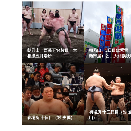
朝乃山 西幕下14枚目 大
朝乃山 5日目は紫雷
相撲五月場所
瀬部屋）と 大相撲秋
初場所 十三日目（対 
春場所 十日目（対 炎鵬）
山）