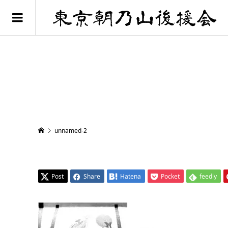
unnamed-2
Post
Share
Hatena
Pocket
feedly