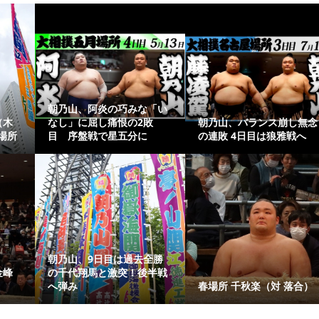
朝乃山、阿炎の巧みな「い
（木
なし」に屈し痛恨の2敗
朝乃山、バランス崩し無念
場所
目 序盤戦で星五分に
の連敗 4日目は狼雅戦へ
朝乃山、9日目は過去全勝
金峰
の千代翔馬と激突！後半戦
へ弾み
春場所 千秋楽（対 落合）