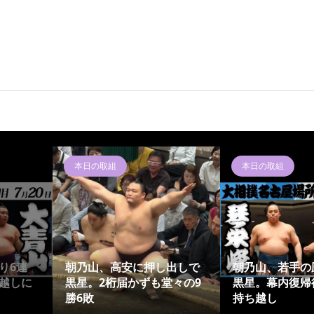
本日の取組
本日の取組
り6連
朝乃山、高安に押し出しで
朝乃山、若手の
越しに
黒星。2桁届かずも堂々の9
黒星。幕内復帰
勝6敗
持ち越し