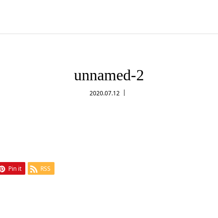
unnamed-2
2020.07.12
Pin it
RSS