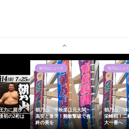
朝乃山ニュース
朝乃山ニュー
圧力に屈し
朝乃山、千秋楽は元大関・
朝乃山、1
後初の2桁は
高安と激突！難敵撃破で有
栄峰戦！二
終の美を
大一番へ