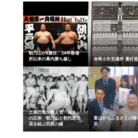
朝乃山が8勝目、24年春場
所以来の幕内勝ち越し
令和６年初場所 番付
土俵の鬼が教える「強さ」
の正体 朝乃山と初代若乃
富山からふるさとの味
花を結ぶ四股の縁
呈