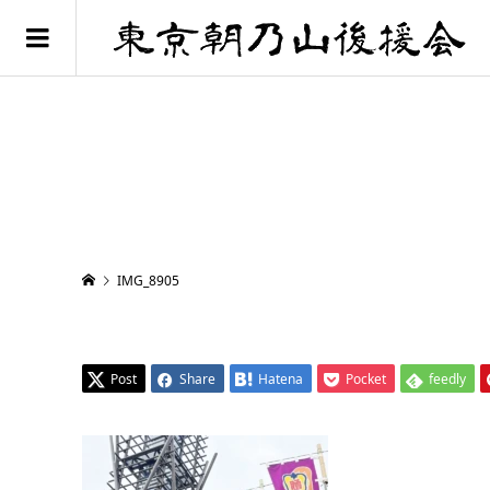
IMG_8905
Post
Share
Hatena
Pocket
feedly