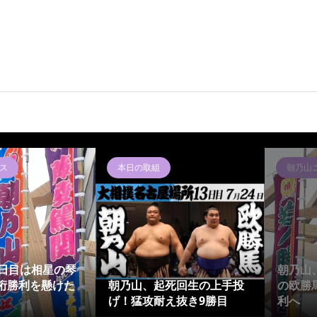
ス
本日の取組
朝乃山
4日目は相星の琴
朝乃山
桁勝利を懸けた
朝乃山、起死回生の上手投
の欧勝
げ！猛攻耐え抜き9勝目
利へ