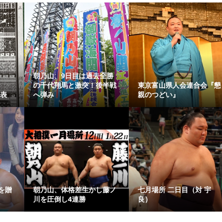
朝乃山、9日目は過去全勝
の千代翔馬と激突！後半戦
東京富山県人会連合会『懇
発表
へ弾み
親のつどい』
を贈
朝乃山、体格差生かし藤ノ
七月場所 二日目（対 宇
川を圧倒し4連勝
良）