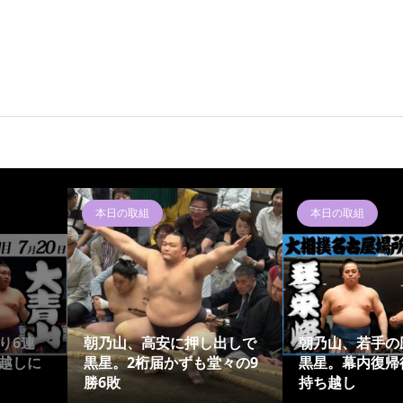
本日の取組
本日の取組
り6連
朝乃山、高安に押し出しで
朝乃山、若手の
越しに
黒星。2桁届かずも堂々の9
黒星。幕内復帰
勝6敗
持ち越し