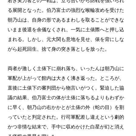
若き実力者との一戦は、立ち合いから防戦を強いられ
る展開となった。伯乃富士の強烈な喉輪攻めを受けた
朝乃山は、自身の形であるまわしを取ることができな
いまま後退を余儀なくされ、一気に土俵際へと押し込
まれる。しかし、元大関も意地を見せ、俵を背にしな
がら起死回生、捨て身の突き落としを放った。
両者が激しく土俵下に崩れ落ち、いったんは朝乃山に
軍配が上がって館内は大きく沸き返った。ところが、
直後に土俵下の審判団から物言いがつく。緊迫した協
議の結果、伯乃富士の体が土俵に落ちるよりもわずか
に早く、朝乃山の右かかとが土俵の外（蛇の目）を割
っていたと判定された。行司軍配差し違えという劇的
かつ非情な結末で、手中に収めかけた白星が幻と消え