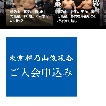
連
朝乃山、高安に押し出し
朝乃山、若手の圧力に屈
で黒星。2桁届かずも堂々
し黒星。幕内復帰後初の2
の9勝6敗
桁は持ち越し