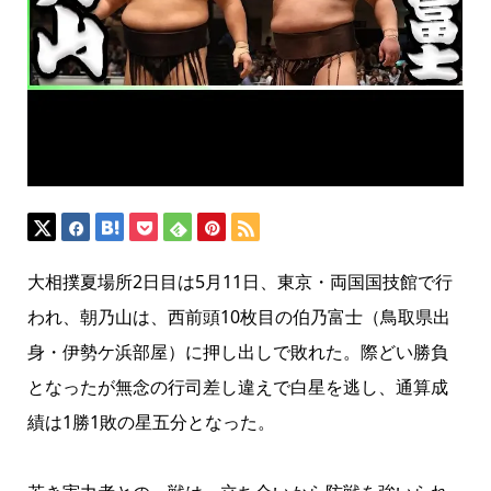
大相撲夏場所2日目は5月11日、東京・両国国技館で行
われ、朝乃山は、西前頭10枚目の伯乃富士（鳥取県出
身・伊勢ケ浜部屋）に押し出しで敗れた。際どい勝負
となったが無念の行司差し違えで白星を逃し、通算成
績は1勝1敗の星五分となった。