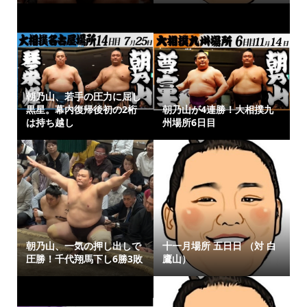
朝乃山、若手の圧力に屈し
黒星。幕内復帰後初の2桁
朝乃山が4連勝！大相撲九
は持ち越し
州場所6日目
朝乃山、一気の押し出しで
十一月場所 五日日 （対 白
圧勝！千代翔馬下し6勝3敗
鷹山）