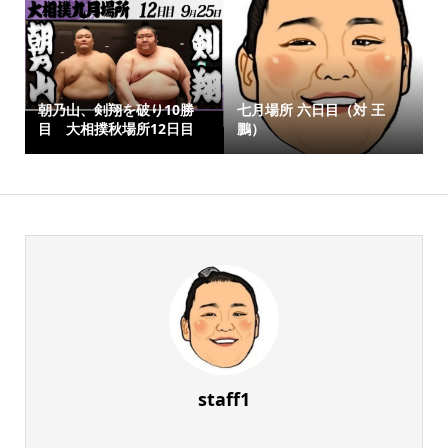
朝乃山、剣翔を破り10勝
七月場所 六日目（対 王
目 大相撲秋場所12日目
鵬）
staff1