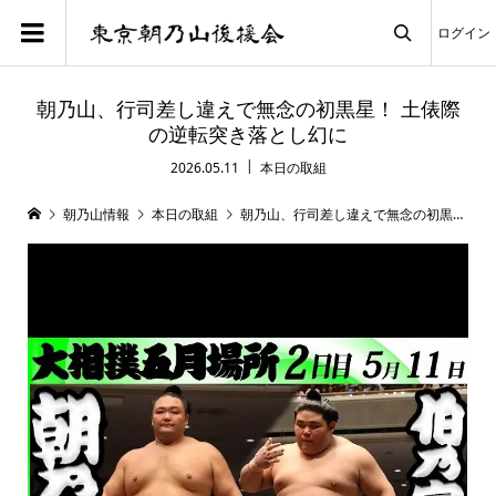
ログイン

朝乃山、行司差し違えで無念の初黒星！ 土俵際
の逆転突き落とし幻に
2026.05.11
本日の取組
朝乃山情報
本日の取組
朝乃山、行司差し違えで無念の初黒星！ 土俵際の逆転突き落とし幻に