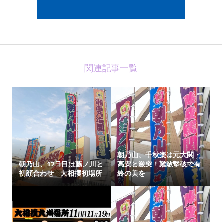
関連記事一覧
朝乃山、千秋楽は元大関・
朝乃山、12日目は藤ノ川と
高安と激突！難敵撃破で有
初顔合わせ 大相撲初場所
終の美を