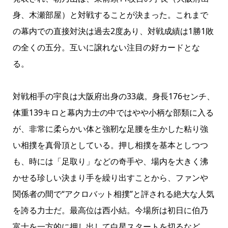
身、木瀬部屋）と対戦することが決まった。これまで
の幕内での直接対決は過去2度あり、対戦成績は1勝1敗
の全くの五分。互いに譲れない注目の好カードとな
る。
対戦相手の宇良は大阪府出身の33歳。身長176センチ、
体重139キロと幕内力士の中ではやや小柄な部類に入る
が、非常に柔らかい体と強靭な足腰を生かした粘り強
い相撲を真骨頂としている。押し相撲を基本としつつ
も、時には「足取り」などの奇手や、場内を大きく沸
かせる珍しい決まり手を繰り出すことから、ファンや
関係者の間で“アクロバット相撲”と評される絶大な人気
を誇る力士だ。最高位は西小結。今場所は初日に伯乃
富士を一方的に押し出して白星スタートを切るなど、