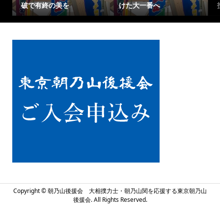
破で有終の美を
けた大一番へ
投げ
Copyright ©
朝乃山後援会 大相撲力士・朝乃山関を応援する東京朝乃山
後援会. All Rights Reserved.