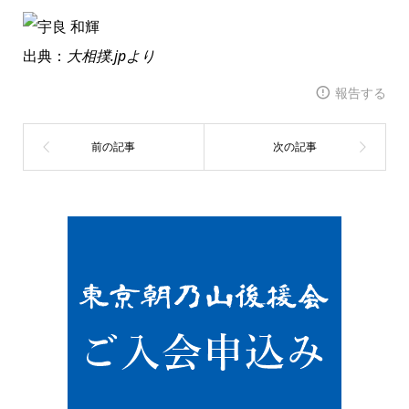
出典：
大相撲.jpより
報告する