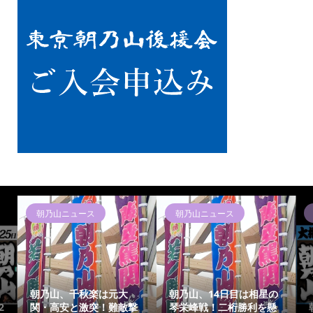
朝乃山ニュース
朝乃山ニュース
本日
朝乃山、千秋楽は元大
朝乃山、14日目は相星の
関・高安と激突！難敵撃
琴栄峰戦！二桁勝利を懸
朝乃