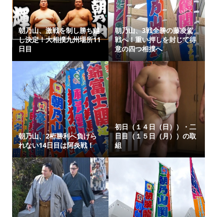
朝乃山、激戦を制し勝ち越
朝乃山、3戦全勝の藤凌駕
し決定！大相撲九州場所11
戦へ！重い押しを封じて得
日目
意の四つ相撲へ
初日（１４日（日））・二
朝乃山、2桁勝利へ負けら
日目（１５日（月））の取
れない14日目は阿炎戦！
組