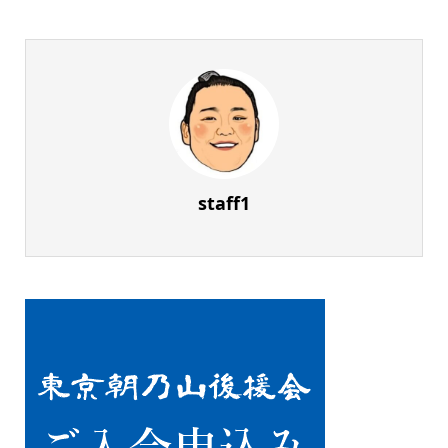
staff1