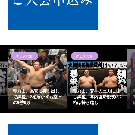
本日の取組
本日の取組
連
朝乃山、高安に押し出し
朝乃山、若手の圧力に屈
で黒星。2桁届かずも堂々
し黒星。幕内復帰後初の2
の9勝6敗
桁は持ち越し