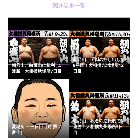
関連記事一覧
朝乃山、圧倒の押し出しで
朝乃山、白鷹山に勝利し5
9勝目！大相撲九州場所12
連勝 大相撲秋場所7日目
日目
朝乃山、執念の逆転劇で3
夏場所 十三日目（対 照ノ
連勝！大相撲九州場所5日
富士）
目