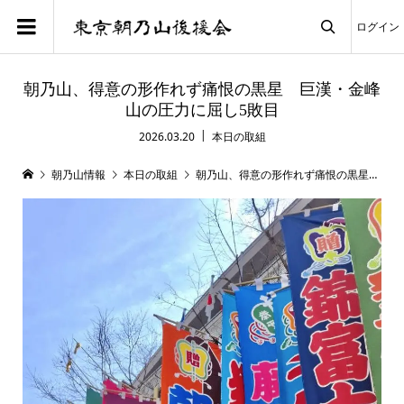
ログイン

朝乃山、得意の形作れず痛恨の黒星 巨漢・金峰
山の圧力に屈し5敗目
2026.03.20
本日の取組
朝乃山情報
本日の取組
朝乃山、得意の形作れず痛恨の黒星 巨漢・金峰山の圧力に屈し5敗目