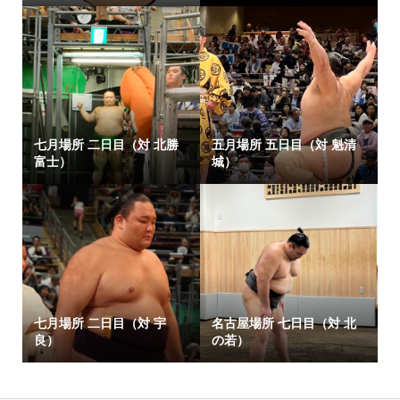
七月場所 二日目（対 北勝
五月場所 五日目（対 魁清
富士）
城）
七月場所 二日目（対 宇
名古屋場所 七日目（対 北
良）
の若）