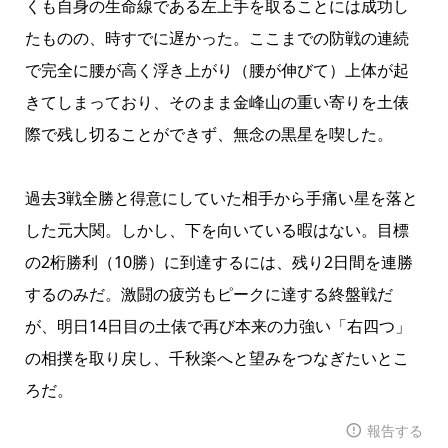
くも自身の生命線である左上手を取ることには成功し
たものの、時すでに遅かった。ここまでの防戦の連続
で完全に腰が高く浮き上がり（腰が伸びて）上体が起
きてしまっており、そのまま金峰山の重い寄りを土俵
際で残し切ることができず、無念の黒星を喫した。
過去3戦全勝と得意にしていた相手から手痛い星を落と
した元大関。しかし、下を向いている暇はない。目標
の2桁勝利（10勝）に到達するには、残り2日間を連勝
するのみだ。激闘の疲労もピークに達する終盤戦だ
が、明日14日目の土俵で再び本来の力強い「右四つ」
の相撲を取り戻し、千秋楽へと望みをつなぎたいとこ
ろだ。
報告する