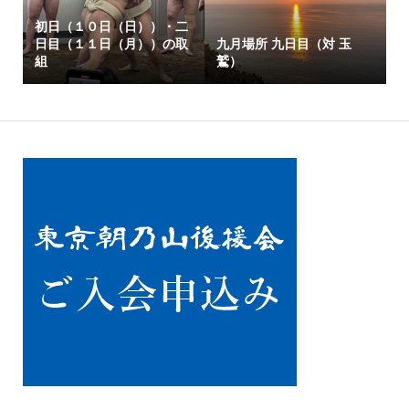
初日（１０日（日））・二
日目（１１日（月））の取
九月場所 九日目（対 玉
組
鷲）