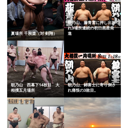
朝乃山、藤青雲に押し出さ
れ3場所連続の初日黒星発
夏場所 千秋楽（対 剣翔）
進
朝乃山 西幕下14枚目 大
朝乃山、錦富士に寄り倒さ
相撲五月場所
れ痛恨の3敗目。