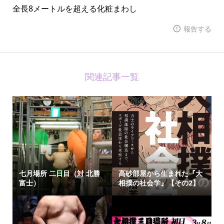
全長8メートルを超える化粧まわし
報告する
関連記事一覧
七月場所 二日目（対 北勝
高砂部屋から生まれた『大
富士）
相撲の社会学』【その2】