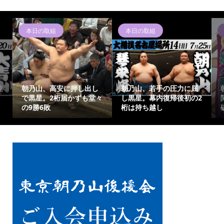
本日の取組
本日の取組
連
朝乃山、高安に押し出し
朝乃山、若手の圧力に屈
で黒星。2桁届かずも堂々
し黒星。幕内復帰後初の2
の9勝6敗
桁は持ち越し