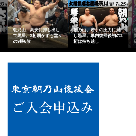
若手の圧力に屈
朝乃山、千秋楽は元大
朝乃山、14日目
幕内復帰後初の2
関・高安と激突！難敵撃
琴栄峰戦！二桁勝
越し
破で有終の美を
けた大一番へ