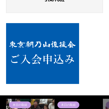
組
朝乃山ニュース
朝乃山ニュース