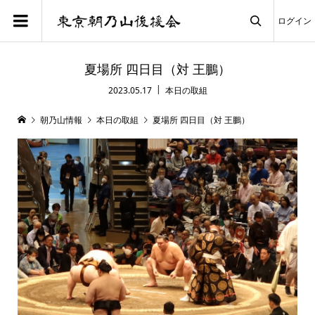
ログイン

夏場所 四日目（対 王鵬）
2023.05.17
本日の取組
朝乃山情報
本日の取組
夏場所 四日目（対 王鵬）