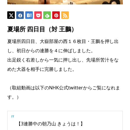
夏場所 四日目（対 王鵬）
夏場所四日目、大嶽部屋の西１６枚目・王鵬を押し出
し、初日からの連勝を４に伸ばしました。
出足鋭く右差しから一気に押し出し、先場所苦汁をな
めた大器を相手に完勝しました。
（取組動画は以下のNHK公式twitterからご覧になれま
す。）
【3連勝中の朝乃山 きょうは！】