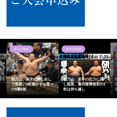
本日の取組
本日の取組
連
朝乃山、高安に押し出し
朝乃山、若手の圧力に屈
で黒星。2桁届かずも堂々
し黒星。幕内復帰後初の2
の9勝6敗
桁は持ち越し