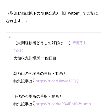
（取組動画は以下のNHK公式X（旧Twitter）でご覧に
なれます。）
【大関経験者どうしの対戦は･･･】
#朝乃山
－
#正代
大相撲九州場所 十四日目
朝乃山の今場所の星取・動画と
特集記事は👇
https://t.co/HewMf2EJQ1
正代の今場所の星取・動画と
特集記事は👇
https://t.co/keR3XlBnfO
#sumo