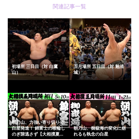
関連記事一覧
初場所 三日目（対 白鷹
五月場所 五日目（対 魁清
山）
城）
朝乃山、力強い寄り切りで
白星発進！ 錦富士の喉輪し
朝乃山、御嶽海の変化に崩
のぎ隙逃さず【大相撲夏...
れるも執念の白星