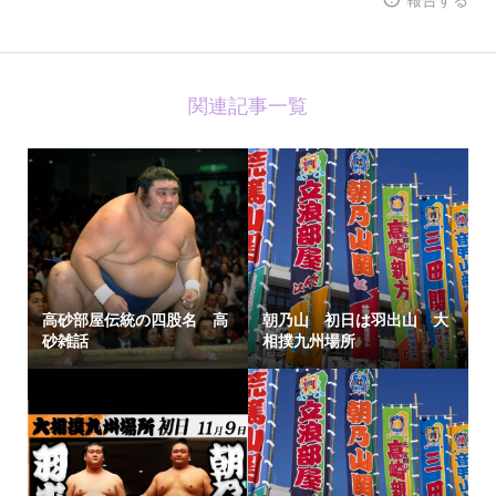
関連記事一覧
高砂部屋伝統の四股名 高
朝乃山 初日は羽出山 大
砂雑話
相撲九州場所