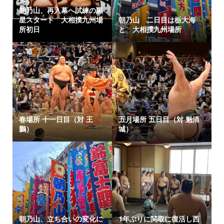
朝乃山、再入幕へ試練の黒
星スタート 大相撲九州場
朝乃山 二日目は栃大海
所初日
と 大相撲九州場所
春場所 十一日目（対 王
五月場所 五日目（対 魁清
鵬）
城）
朝乃山、立ち合いの変化に
1年ぶりに関取に復活し西