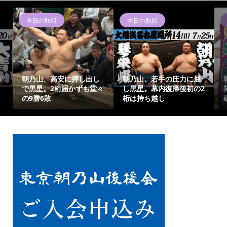
本日の取組
本日の取組
連
朝乃山、高安に押し出し
朝乃山、若手の圧力に屈
で黒星。2桁届かずも堂々
し黒星。幕内復帰後初の2
の9勝6敗
桁は持ち越し