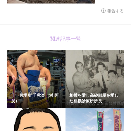
報告する
関連記事一覧
十一月場所 千秋楽（対 阿
相撲を愛し高砂部屋を愛し
炎）
た相撲診療所所長