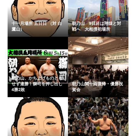
十一月場所 五日日 （対 白
朝乃山 9日目は翔猿と対
鷹山）
戦へ 大相撲初場所
朝乃山、かち上げものとも
せず連勝！獅司を押し出し
朝乃山関十両復帰・優勝祝
4勝2敗
賀会