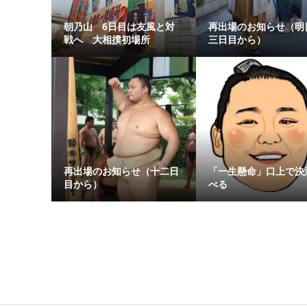
朝乃山 6日目は友風と対
再出場のお知らせ（明
戦へ 大相撲初場所
三日目から）
再出場のお知らせ（十二日
「一生懸命」口上で決
目から）
べる