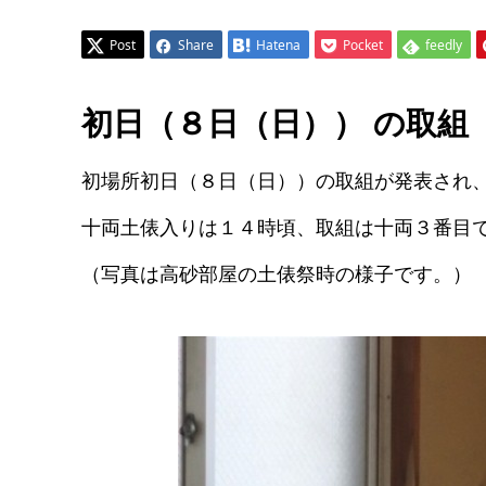
Post
Share
Hatena
Pocket
feedly
初日（８日（日）） の取組
初場所初日（８日（日））の取組が発表され
十両土俵入りは１４時頃、取組は十両３番目
（写真は高砂部屋の土俵祭時の様子です。）