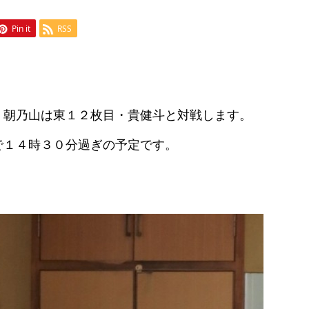
Pin it
RSS
、朝乃山は東１２枚目・貴健斗と対戦します。
で１４時３０分過ぎの予定です。