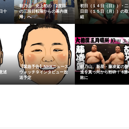
朝乃山 史上初の「2度目
初日（１４日（日））・二
日十
の三段目転落からの幕内復
日目（１５日（月））の取
帰」へ
組
【緊急予告】NHKニュース
朝乃山、新星・藤凌駕の突
意述
ウォッチ９インタビュー放
進を真っ向から粉砕！ 6勝
送予定
敗に