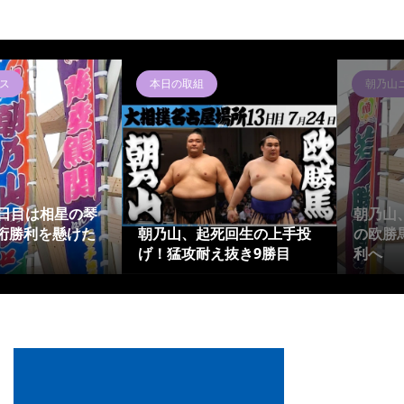
ス
本日の取組
朝乃山
4日目は相星の琴
朝乃山
桁勝利を懸けた
朝乃山、起死回生の上手投
の欧勝
げ！猛攻耐え抜き9勝目
利へ