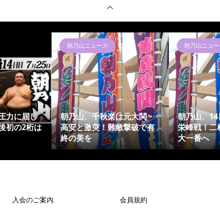
朝乃山ニュース
朝乃山ニュー
圧力に屈し
朝乃山、千秋楽は元大関・
朝乃山、1
後初の2桁は
高安と激突！難敵撃破で有
栄峰戦！二
終の美を
大一番へ
入会のご案内
会員規約