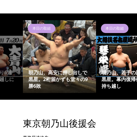
本日の取組
本日の取組
り6連
朝乃山、高安に押し出しで
朝乃山、若手の
越しに
黒星。2桁届かずも堂々の9
黒星。幕内復帰
勝6敗
持ち越し
東京朝乃山後援会