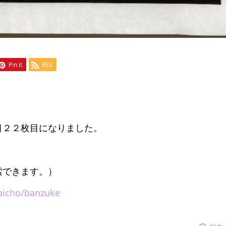
Pin it
RSS
目２２枚目になりました。
索できます。）
Daicho/banzuke