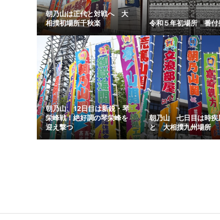
朝乃山は正代と対戦へ 大
相撲初場所千秋楽
令和５年初場所 番付
朝乃山、12日目は新鋭・琴
栄峰戦！絶好調の琴栄峰を
朝乃山 七日目は時疾
迎え撃つ
と 大相撲九州場所