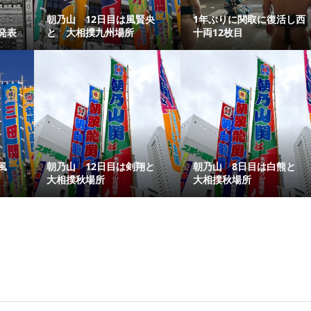
朝乃山 12日目は風賢央
1年ぶりに関取に復活し西
発表
と 大相撲九州場所
十両12枚目
風
朝乃山 12日目は剣翔と
朝乃山 8日目は白熊と
大相撲秋場所
大相撲秋場所