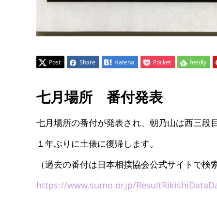
Post
Share
Hatena
Pocket
feedly
七月場所 番付発表
七月場所の番付が発表され、朝乃山は西三段
１年ぶりに土俵に復帰します。
（過去の番付は日本相撲協会公式サイトで検
https://www.sumo.or.jp/ResultRikishiData