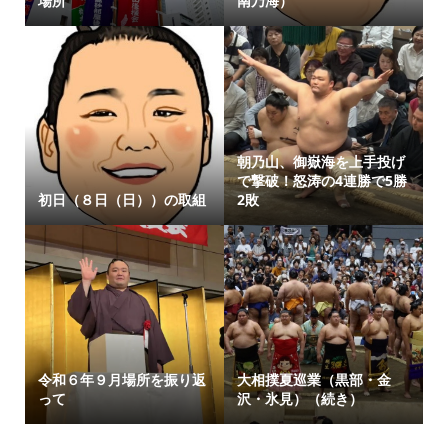
場所
南乃海）
朝乃山、御嶽海を上手投げ
で撃破！怒涛の4連勝で5勝
初日（８日（日））の取組
2敗
令和６年９月場所を振り返
大相撲夏巡業（黒部・金
って
沢・氷見）（続き）