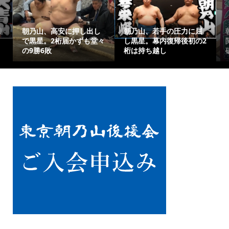
連
朝乃山、高安に押し出し
朝乃山、若手の圧力に屈
で黒星。2桁届かずも堂々
し黒星。幕内復帰後初の2
の9勝6敗
桁は持ち越し