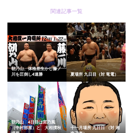
関連記事一覧
朝乃山、体格差生かし藤ノ
川を圧倒し4連勝
夏場所 九日目（対 竜電）
朝乃山 4日目は宮乃風
（中村部屋）と 大相撲秋
十一月場所 九日日 （対 湘