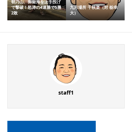
朝乃山、御嶽海を上手投げ
で撃破！怒涛の4連勝で5勝
九月場所 千秋楽（対 栃幸
2敗
大）
staff1