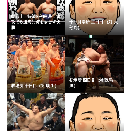
朝乃山、待望の初白星！速
攻で欧勝海に何もさせず快
十一月場所 三日日 （対 大
勝
翔丸）
初場所 四日目（対 對馬
春場所 十日目（対 明生）
洋）