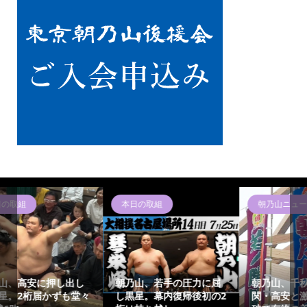
朝乃山ニュース
朝乃山ニュース
力に屈
朝乃山、千秋楽は元大
朝乃山、14日目は相星の
初の2
関・高安と激突！難敵撃
琴栄峰戦！二桁勝利を懸