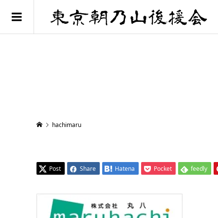
hachimaru
Post
Share
Hatena
Pocket
feedly