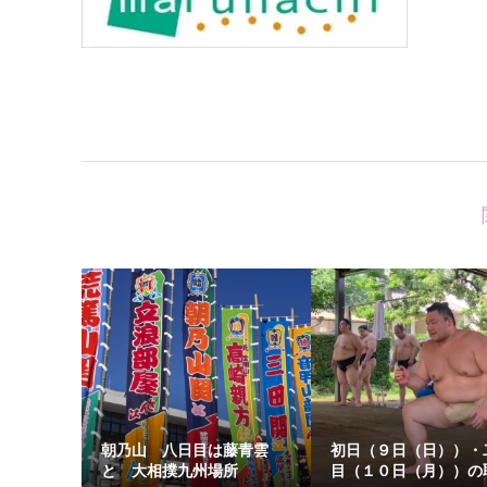
朝乃山 八日目は藤青雲
初日（９日（日））・
と 大相撲九州場所
目（１０日（月））の