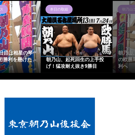
ス
本日の取組
朝乃山
4日目は相星の琴
朝乃山
桁勝利を懸けた
朝乃山、起死回生の上手投
の欧勝
げ！猛攻耐え抜き9勝目
利へ