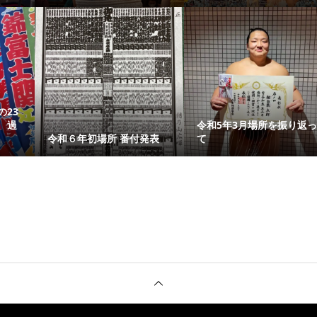
23
 過
令和5年3月場所を振り返
令和６年初場所 番付発表
て