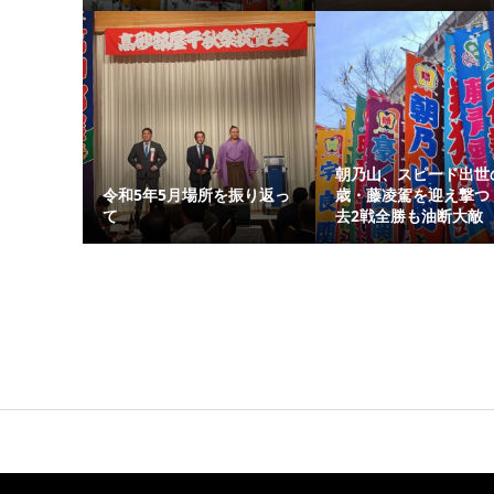
朝乃山、スピード出世の
令和5年5月場所を振り返っ
歳・藤凌駕を迎え撃つ
て
去2戦全勝も油断大敵