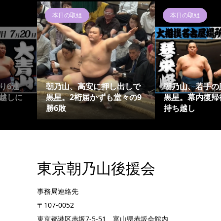
本日の取組
本日の取組
り6連
朝乃山、高安に押し出しで
朝乃山、若手の
越しに
黒星。2桁届かずも堂々の9
黒星。幕内復帰
勝6敗
持ち越し
東京朝乃山後援会
事務局連絡先
〒107-0052
東京都港区赤坂7-5-51 富山県赤坂会館内