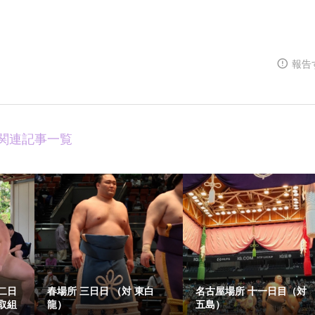
報告
関連記事一覧
二日
春場所 三日日 （対 東白
名古屋場所 十一日目（対
取組
龍）
五島）