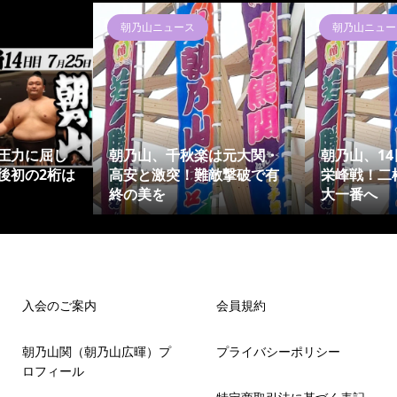
朝乃山ニュース
朝乃山ニュー
圧力に屈し
朝乃山、千秋楽は元大関・
朝乃山、1
後初の2桁は
高安と激突！難敵撃破で有
栄峰戦！二
終の美を
大一番へ
入会のご案内
会員規約
朝乃山関（朝乃山広暉）プ
プライバシーポリシー
ロフィール