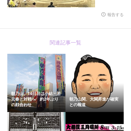
報告する
関連記事一覧
朝乃山、14日目は小結・若
元春と対戦へ 約2年ぶり
朝乃山関、大関昇進が確実
の顔合わせ
との報道