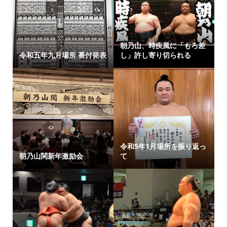
朝乃山、時疾風に「もろ差
令和五年九月場所 番付発表
し」許し寄り切られる
令和5年1月場所を振り返っ
朝乃山関新年激励会
て