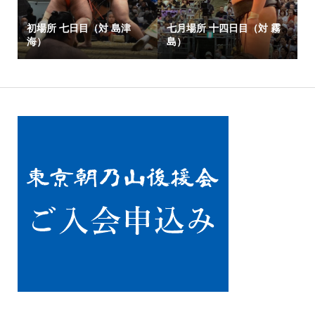
初場所 七日目（対 島津
七月場所 十四日目（対 霧
海）
島）