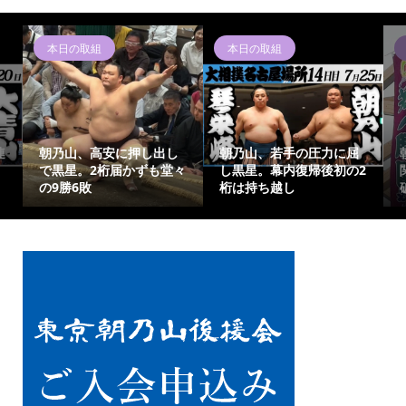
本日の取組
本日の取組
連
朝乃山、高安に押し出し
朝乃山、若手の圧力に屈
で黒星。2桁届かずも堂々
し黒星。幕内復帰後初の2
の9勝6敗
桁は持ち越し