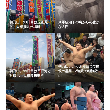
朝乃山 13日目は玉正鳳
米軍統治下の島からの密か
と 大相撲九州場所
な入門
朝乃山、がっぷり四つで痛
朝乃山、11日目は平戸海と
恨の黒星…2連敗で8勝4敗
対戦へ 大相撲初場所
に