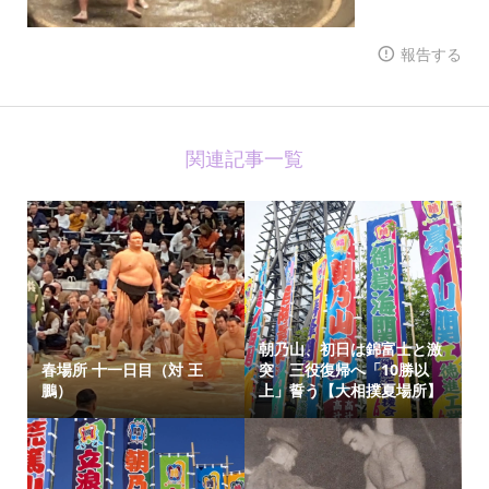
報告する
関連記事一覧
朝乃山、初日は錦富士と激
春場所 十一日目（対 王
突 三役復帰へ「10勝以
鵬）
上」誓う【大相撲夏場所】