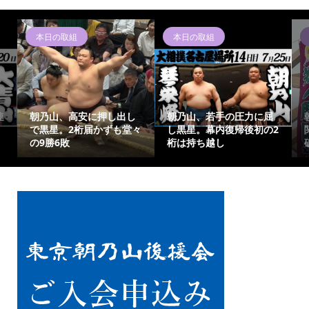
本日の取組
本日の取組
連
朝乃山、高安に押し出し
朝乃山、若手の圧力に屈
で黒星。2桁届かずも堂々
し黒星。幕内復帰後初の2
の9勝6敗
桁は持ち越し