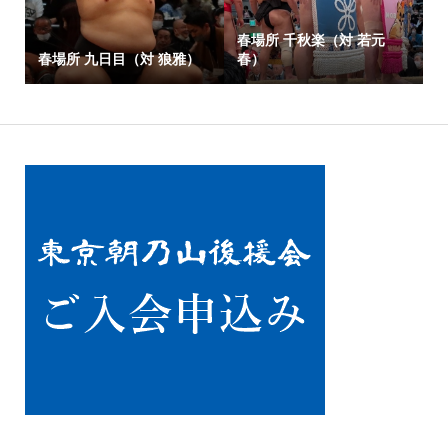
春場所 千秋楽（対 若元
春場所 九日目（対 狼雅）
春）