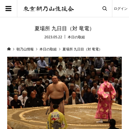
ログイン

夏場所 九日目（対 竜電）
2023.05.22
本日の取組
朝乃山情報
本日の取組
夏場所 九日目（対 竜電）