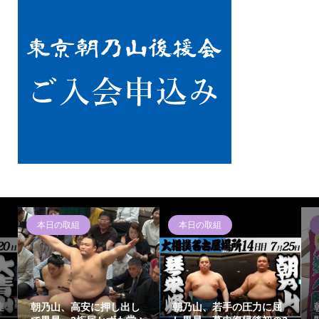
本日の取組
本日の取組
連
朝乃山、高安に押し出し
朝乃山、若手の圧力に屈