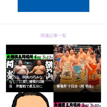
関連記事一覧
朝乃山、阿炎の巧みな「い
なし」に屈し痛恨の2敗
目 序盤戦で星五分に
春場所 十日目（対 明生）