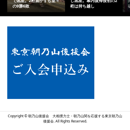
で黒星。2桁届かずも堂々
し黒星。幕内復帰後初の2
の9勝6敗
桁は持ち越し
Copyright ©
朝乃山後援会 大相撲力士・朝乃山関を応援する東京朝乃山
後援会. All Rights Reserved.