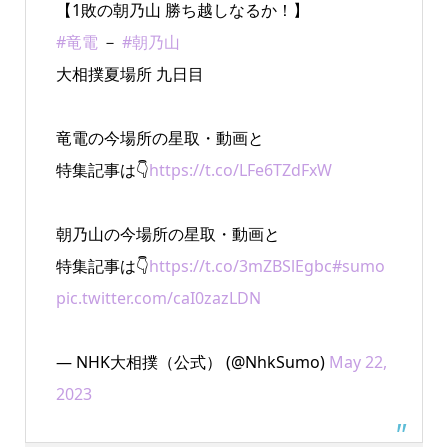
【1敗の朝乃山 勝ち越しなるか！】
#竜電
－
#朝乃山
大相撲夏場所 九日目
竜電の今場所の星取・動画と
特集記事は👇
https://t.co/LFe6TZdFxW
朝乃山の今場所の星取・動画と
特集記事は👇
https://t.co/3mZBSlEgbc
#sumo
pic.twitter.com/caI0zazLDN
— NHK大相撲（公式） (@NhkSumo)
May 22,
2023