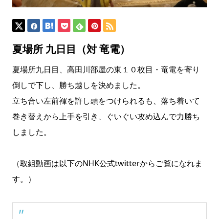
夏場所 九日目（対 竜電）
夏場所九日目、高田川部屋の東１０枚目・竜電を寄り
倒しで下し、勝ち越しを決めました。
立ち合い左前褌を許し頭をつけられるも、落ち着いて
巻き替えから上手を引き、ぐいぐい攻め込んで力勝ち
しました。
（取組動画は以下のNHK公式twitterからご覧になれま
す。）