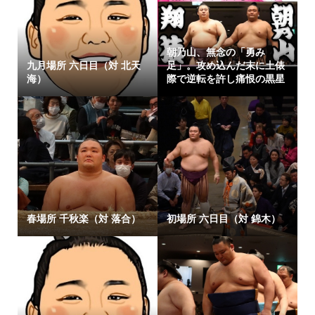
朝乃山、無念の「勇み
九月場所 六日目（対 北天
足」。攻め込んだ末に土俵
海）
際で逆転を許し痛恨の黒星
春場所 千秋楽（対 落合）
初場所 六日目（対 錦木）