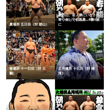
朝乃山、若ノ勝にいなされ
寄り倒しで初黒星…1勝1敗
夏場所 五日目（対 碧山）
に
春場所 十一日目（対 王
五月場所 十日目（対 鳴
鵬）
滝）