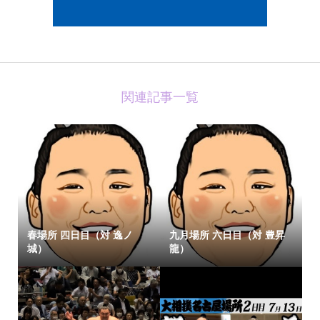
関連記事一覧
春場所 四日目（対 逸ノ
九月場所 六日目（対 豊昇
城）
龍）