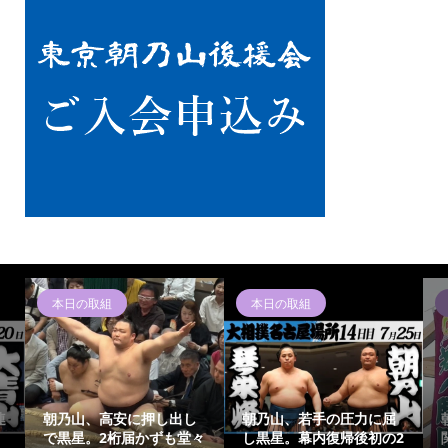
本日の取組
本日の取組
連
朝乃山、高安に押し出し
朝乃山、若手の圧力に屈
で黒星。2桁届かずも堂々
し黒星。幕内復帰後初の2