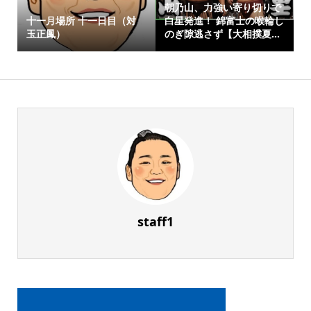
朝乃山、力強い寄り切りで
十一月場所 十一日目（対
白星発進！ 錦富士の喉輪し
玉正鳳）
のぎ隙逃さず【大相撲夏...
staff1