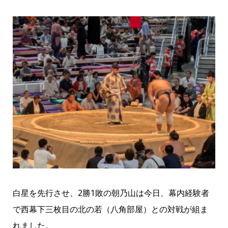
白星を先行させ、2勝1敗の朝乃山は今日、幕内経験者
で西幕下三枚目の北の若（八角部屋）との対戦が組ま
れました。