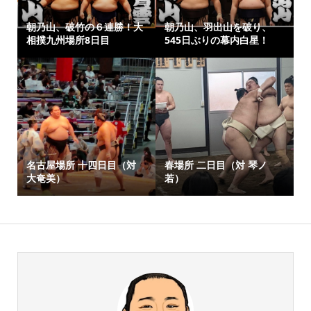
朝乃山、破竹の６連勝！大
朝乃山、羽出山を破り、
相撲九州場所8日目
545日ぶりの幕内白星！
名古屋場所 十四日目（対
春場所 二日目（対 琴ノ
大奄美）
若）