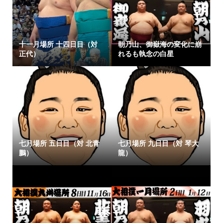
十一月場所 十四日目（対
朝乃山、御嶽海の変化に崩
正代）
れるも執念の白星
七月場所 五日目（対 北青
七月場所 九日目（対 琴大
鵬）
龍）