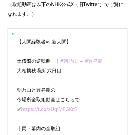
（取組動画は以下のNHK公式X（旧Twitter）でご覧に
なれます。）
【大関経験者vs.新大関】
土俵際の逆転劇！！
#朝乃山
－
#豊昇龍
大相撲秋場所 六日目
朝乃山と豊昇龍の
今場所全取組動画はこちらで
✅
https://t.co/zUqlMFGKrS
十両・幕内の全取組