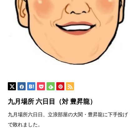
九月場所 六日目（対 豊昇龍）
九月場所六日日、立浪部屋の大関・豊昇龍に下手投げ
で敗れました。