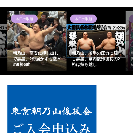
本日の取組
本日の取組
連
朝乃山、高安に押し出し
朝乃山、若手の圧力に屈
で黒星。2桁届かずも堂々
し黒星。幕内復帰後初の2
の9勝6敗
桁は持ち越し