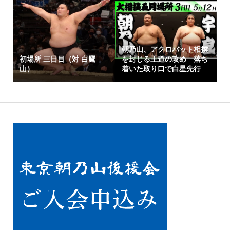
朝乃山、アクロバット相撲
初場所 三日目（対 白鷹
を封じる王道の攻め 落ち
山）
着いた取り口で白星先行