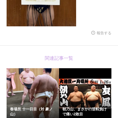
報告する
関連記事一覧
春場所 十一日目（対 豪ノ
朝乃山、まさかの逆転負け
山）
で痛い2敗目