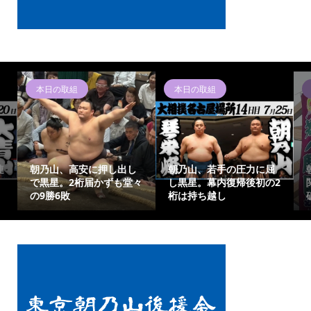
本日の取組
本日の取組
連
朝乃山、高安に押し出し
朝乃山、若手の圧力に屈
で黒星。2桁届かずも堂々
し黒星。幕内復帰後初の2
の9勝6敗
桁は持ち越し