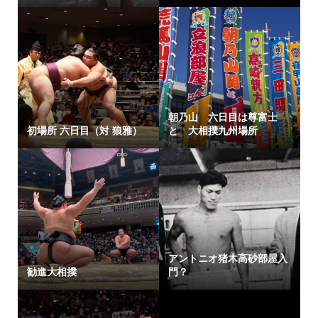
朝乃山 六日目は尊富士
初場所 六日目（対 狼雅）
と 大相撲九州場所
アントニオ猪木高砂部屋入
勧進大相撲
門？