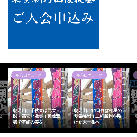
朝乃山ニュース
本日の取組
朝乃山ニ
朝乃山、14日目は相星の
朝乃山、
琴栄峰戦！二桁勝利を懸
朝乃山、起死回生の上手
勝の欧勝
けた大一番へ
投げ！猛攻耐え抜き9勝目
桁勝利へ