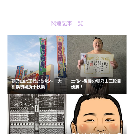
関連記事一覧
朝乃山は正代と対戦へ 大
土俵へ復帰の朝乃山三段目
相撲初場所千秋楽
優勝！