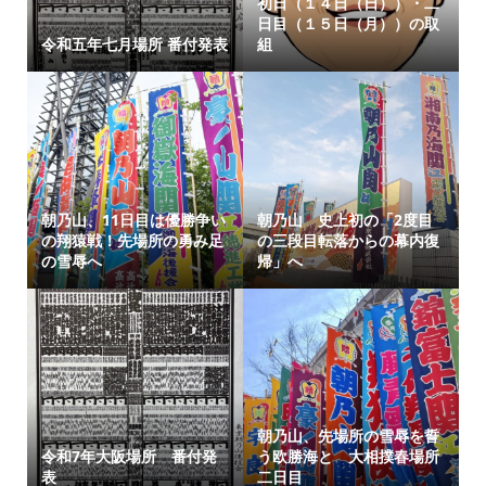
初日（１４日（日））・二
日目（１５日（月））の取
令和五年七月場所 番付発表
組
朝乃山、11日目は優勝争い
朝乃山 史上初の「2度目
の翔猿戦！先場所の勇み足
の三段目転落からの幕内復
の雪辱へ
帰」へ
朝乃山、先場所の雪辱を誓
令和7年大阪場所 番付発
う欧勝海と 大相撲春場所
表
二日目