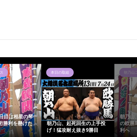
ス
本日の取組
朝乃山
4日目は相星の琴
朝乃山
桁勝利を懸けた
朝乃山、起死回生の上手投
の欧勝
げ！猛攻耐え抜き9勝目
利へ