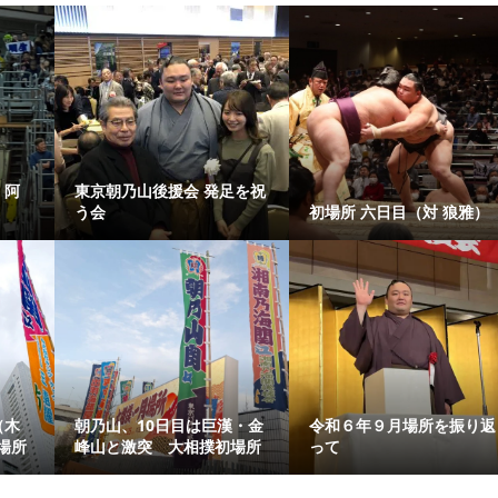
 阿
東京朝乃山後援会 発足を祝
う会
初場所 六日目（対 狼雅）
（木
朝乃山、10日目は巨漢・金
令和６年９月場所を振り返
場所
峰山と激突 大相撲初場所
って