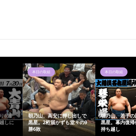
本日の取組
本日の取組
り6連
朝乃山、高安に押し出しで
朝乃山、若手の
越しに
黒星。2桁届かずも堂々の9
黒星。幕内復帰
勝6敗
持ち越し