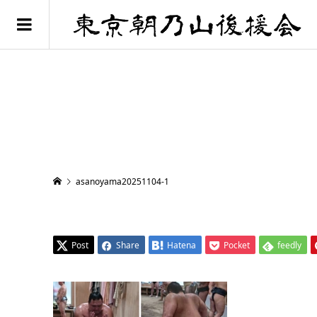
asanoyama20251104-1
Post
Share
Hatena
Pocket
feedly