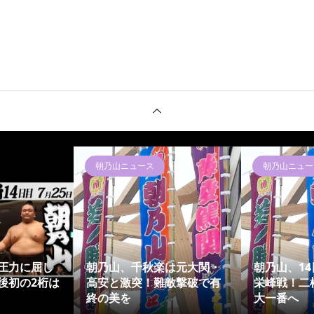
朝乃山ニュース
朝乃山ニュー
圧力に屈し
朝乃山、千秋楽は元大関・
朝乃山、1
後初の2桁は
高安と激突！難敵撃破で有
栄峰戦！二
終の美を
大一番へ