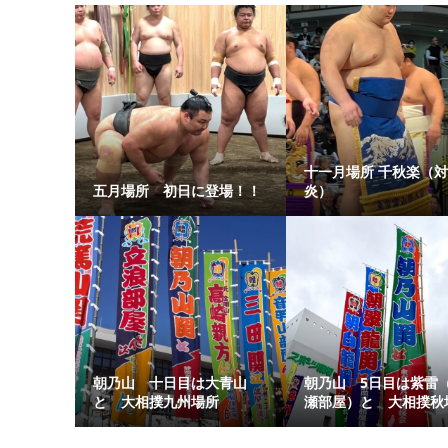
十一月場所 千秋楽（対
五月場所 初日に登場！！
炎）
朝乃山 十日目は大青山
朝乃山 5日目は紫雷
と 大相撲九州場所
瀬部屋）と 大相撲秋