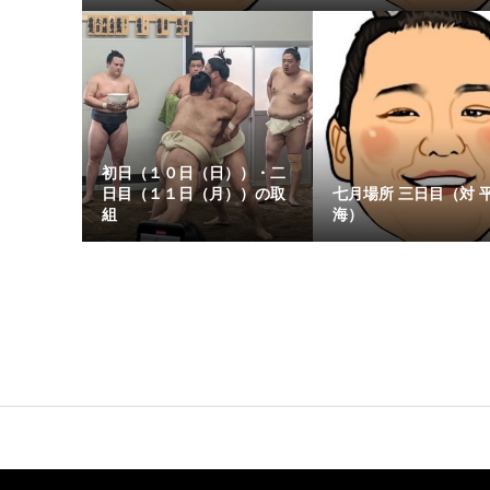
初日（１０日（日））・二
日目（１１日（月））の取
七月場所 三日目（対 
組
海）