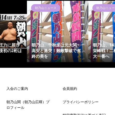
朝乃山ニュース
朝乃山ニュー
圧力に屈し
朝乃山、千秋楽は元大関・
朝乃山、1
後初の2桁は
高安と激突！難敵撃破で有
栄峰戦！二
終の美を
大一番へ
入会のご案内
会員規約
朝乃山関（朝乃山広暉）プ
プライバシーポリシー
ロフィール