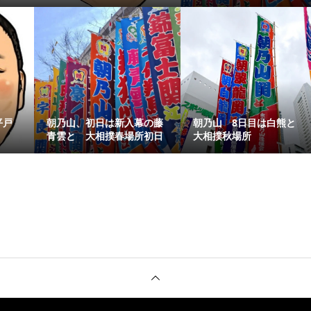
平戸
朝乃山、初日は新入幕の藤
朝乃山 8日目は白熊と
青雲と 大相撲春場所初日
大相撲秋場所