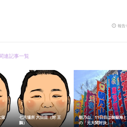
報告
関連記事一覧
大栄
七月場所 六日目（対 王
朝乃山、11日目は御嶽海
鵬）
の「元大関対決」！