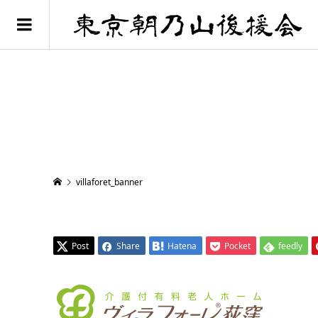
villaforet_banner
Post
Share
Hatena
Pocket
feedly