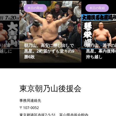
本日の取組
本日の取組
り6連
朝乃山、高安に押し出しで
朝乃山、若手の
越しに
黒星。2桁届かずも堂々の9
黒星。幕内復帰
勝6敗
持ち越し
東京朝乃山後援会
事務局連絡先
〒107-0052
東京都港区赤坂7-5-51 富山県赤坂会館内