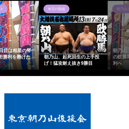
ス
本日の取組
朝乃山
4日目は相星の琴
朝乃山
桁勝利を懸けた
朝乃山、起死回生の上手投
の欧勝
げ！猛攻耐え抜き9勝目
利へ