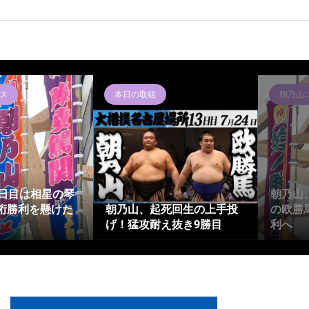
ス
本日の取組
朝乃山
4日目は相星の琴
朝乃山
桁勝利を懸けた
朝乃山、起死回生の上手投
の欧勝
げ！猛攻耐え抜き9勝目
利へ