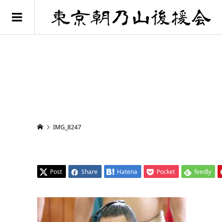
IMG_8247
Post
Share
Hatena
Pocket
feedly