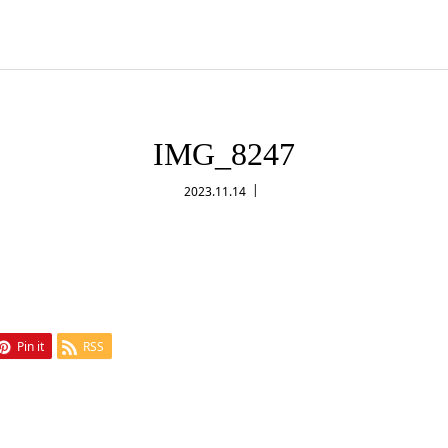
IMG_8247
2023.11.14
Pin it
RSS