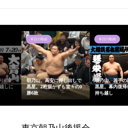
本日の取組
本日の取組
り6連
朝乃山、高安に押し出しで
朝乃山、若手の
越しに
黒星。2桁届かずも堂々の9
黒星。幕内復帰
勝6敗
持ち越し
東京朝乃山後援会