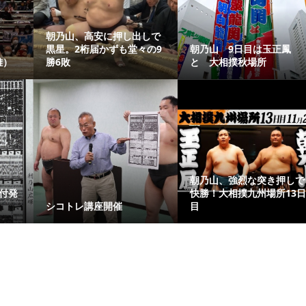
朝乃山、高安に押し出しで
黒星。2桁届かずも堂々の9
朝乃山 9日目は玉正鳳
雅）
勝6敗
と 大相撲秋場所
朝乃山、強烈な突き押しで
番付発
快勝！大相撲九州場所13
シコトレ講座開催
目