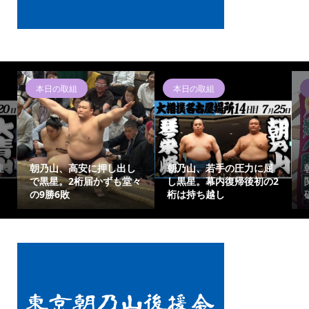
本日の取組
本日の取組
連
朝乃山、高安に押し出し
朝乃山、若手の圧力に屈
で黒星。2桁届かずも堂々
し黒星。幕内復帰後初の2
の9勝6敗
桁は持ち越し