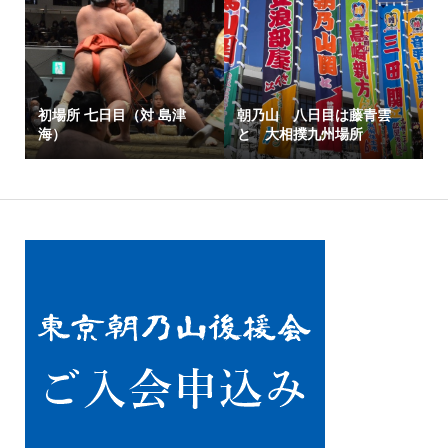
初場所 七日目（対 島津
朝乃山 八日目は藤青雲
海）
と 大相撲九州場所