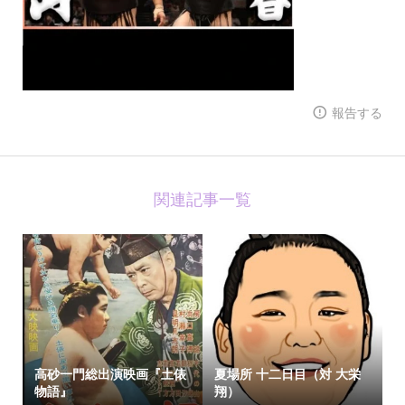
報告する
関連記事一覧
高砂一門総出演映画『土俵
夏場所 十二日目（対 大栄
物語』
翔）