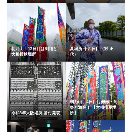
朝乃山 12日目は剣翔と
夏場所 十四日目（対 正
大相撲秋場所
代）
朝乃山、4日目は難敵・阿
炎と激突！ 【大相撲夏場
令和8年大阪場所 番付発表
所】