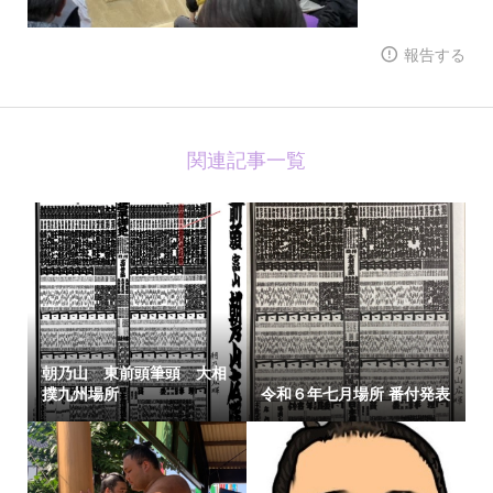
報告する
関連記事一覧
朝乃山 東前頭筆頭 大相
撲九州場所
令和６年七月場所 番付発表