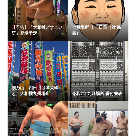
【予告】「大相撲どすこい
七月場所 十一日目（対 勝
研」登場予定
呂）
朝乃山 四日目は琴栄峰
と 大相撲九州場所
令和7年九月場所 番付発表