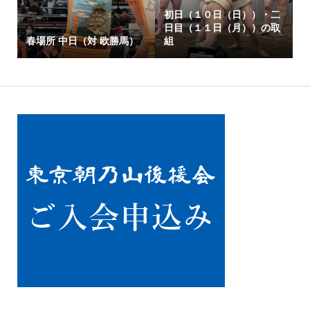
初日（１０日（日））・二
日目（１１日（月））の取
春場所 中日（対 欧勝馬）
組