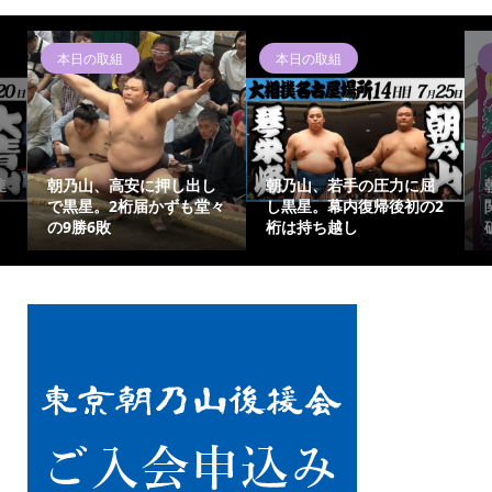
本日の取組
本日の取組
連
朝乃山、高安に押し出し
朝乃山、若手の圧力に屈
で黒星。2桁届かずも堂々
し黒星。幕内復帰後初の2
の9勝6敗
桁は持ち越し