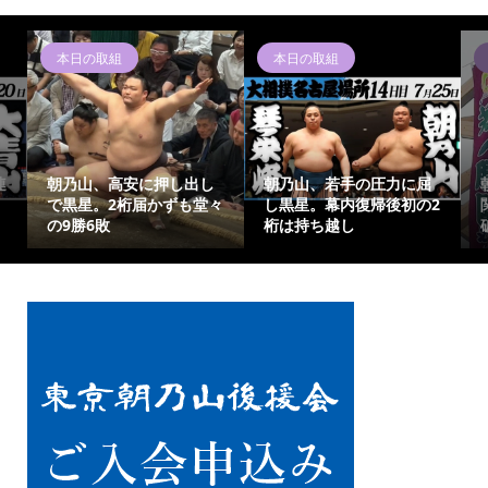
本日の取組
本日の取組
連
朝乃山、高安に押し出し
朝乃山、若手の圧力に屈
で黒星。2桁届かずも堂々
し黒星。幕内復帰後初の2
の9勝6敗
桁は持ち越し