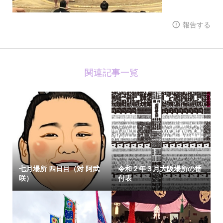
報告する
関連記事一覧
七月場所 四日目（対 阿武
令和２年３月大阪場所の番
咲）
付表