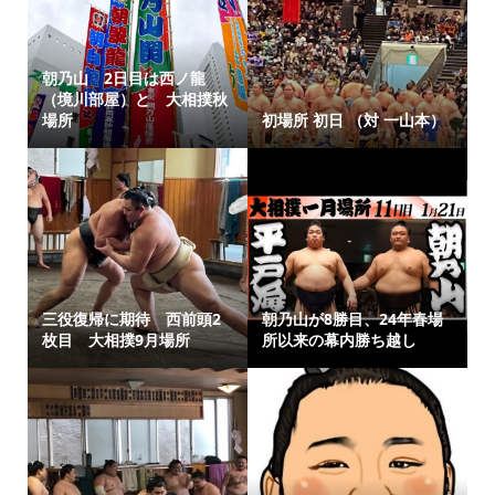
朝乃山 2日目は西ノ龍
（境川部屋）と 大相撲秋
場所
初場所 初日 （対 一山本）
三役復帰に期待 西前頭2
朝乃山が8勝目、24年春場
枚目 大相撲9月場所
所以来の幕内勝ち越し