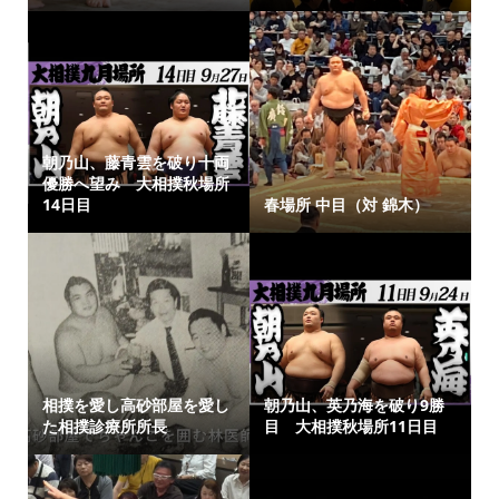
朝乃山、藤青雲を破り十両
優勝へ望み 大相撲秋場所
14日目
春場所 中目（対 錦木）
相撲を愛し高砂部屋を愛し
朝乃山、英乃海を破り9勝
た相撲診療所所長
目 大相撲秋場所11日目