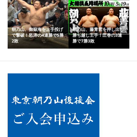
朝乃山、御嶽海を上手投げ
朝乃山、藤青雲を押し出し
で撃破！怒涛の4連勝で5勝
勝ち越し王手！圧巻の3連
2敗
勝で7勝3敗