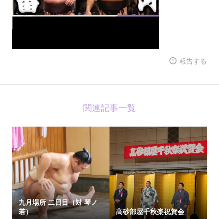
報告する
関連記事一覧
九月場所 二日目（対 琴ノ
若）
高砂部屋千秋楽祝賀会