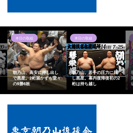
本日の取組
本日の取組
連
朝乃山、高安に押し出し
朝乃山、若手の圧力に屈
で黒星。2桁届かずも堂々
し黒星。幕内復帰後初の2
の9勝6敗
桁は持ち越し