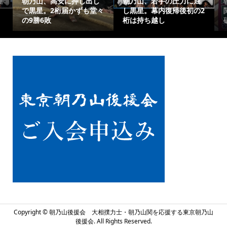
朝乃山、若手の圧力に屈
朝乃山、千秋楽は元大
朝乃山
し黒星。幕内復帰後初の2
関・高安と激突！難敵撃
琴栄峰
桁は持ち越し
破で有終の美を
けた大
Copyright ©
朝乃山後援会 大相撲力士・朝乃山関を応援する東京朝乃山
後援会. All Rights Reserved.