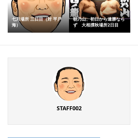
七月場所 三日目（対 平戸
朝乃山、初日から連勝なら
海）
ず 大相撲秋場所2日目
STAFF002