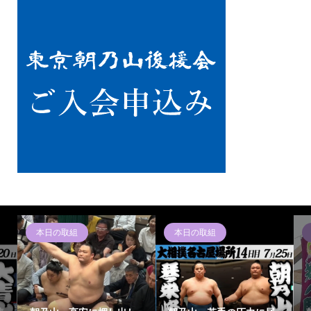
本日の取組
朝乃山ニュース
朝乃山