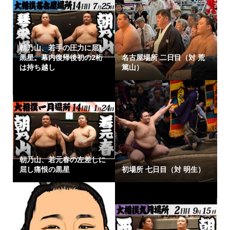
朝乃山、若手の圧力に屈し
黒星。幕内復帰後初の2桁
名古屋場所 二日目（対 荒
は持ち越し
篤山）
朝乃山、若元春の左差しに
屈し痛恨の黒星
初場所 七日目（対 明生）