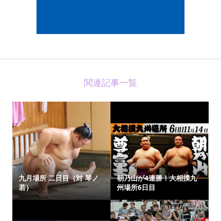
関連記事一覧
九月場所 二日目（対 琴ノ
朝乃山が4連勝！大相撲九
若）
州場所6日目