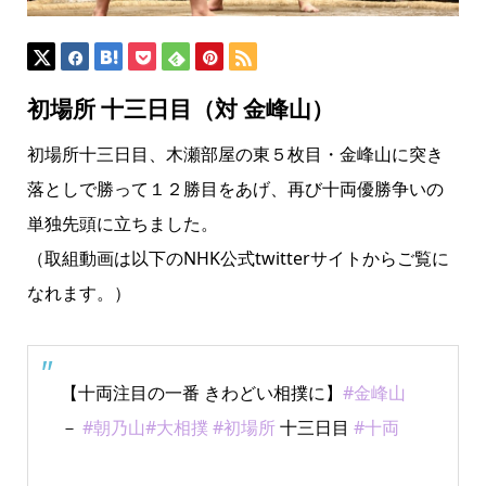
初場所 十三日目（対 金峰山）
初場所十三日目、木瀬部屋の東５枚目・金峰山に突き
落としで勝って１２勝目をあげ、再び十両優勝争いの
単独先頭に立ちました。
（取組動画は以下のNHK公式twitterサイトからご覧に
なれます。）
【十両注目の一番 きわどい相撲に】
#金峰山
－
#朝乃山
#大相撲
#初場所
十三日目
#十両