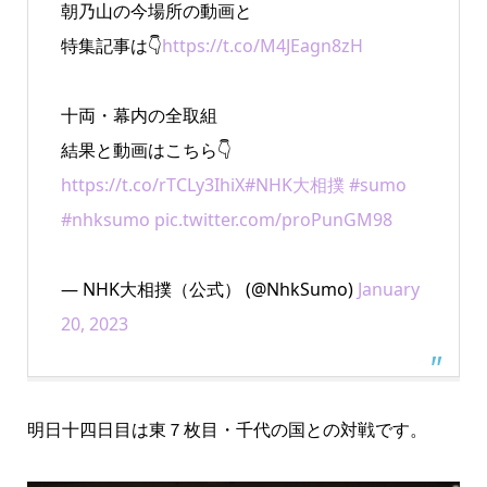
朝乃山の今場所の動画と
特集記事は👇
https://t.co/M4JEagn8zH
十両・幕内の全取組
結果と動画はこちら👇
https://t.co/rTCLy3IhiX
#NHK大相撲
#sumo
#nhksumo
pic.twitter.com/proPunGM98
— NHK大相撲（公式） (@NhkSumo)
January
20, 2023
明日十四日目は東７枚目・千代の国との対戦です。