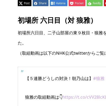
Post
Share
Hatena
Pocket
feedly
初場所 六日目（対 狼雅）
初場所六日目、二子山部屋の東９枚目・狼雅
た。
（取組動画は以下のNHK公式twitterからご
【５連勝どうしの対決！朝乃山は】
#狼雅
狼雅の取組動画は👇
https://t.co/cVV28lcK