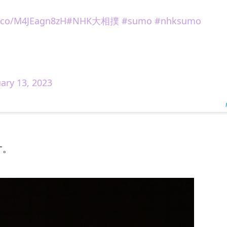
t.co/M4JEagn8zH
#NHK大相撲
#sumo
#nhksumo
ary 13, 2023
す。