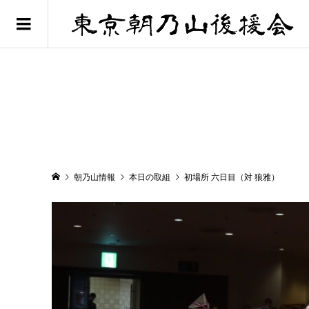
朝乃山情報
本日の取組
初場所 六日目（対 狼雅）