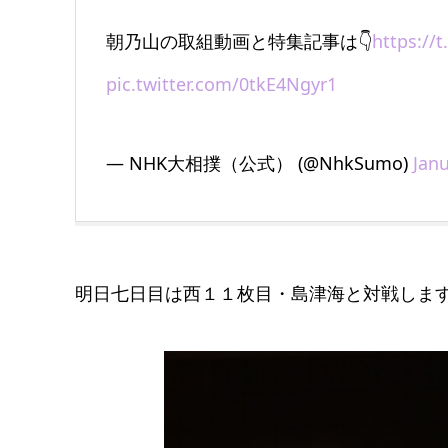
朝乃山の取組動画と特集記事は👇
https://
pic.twitter.com/0tkE4Ngyr1
— NHK大相撲（公式） (@NhkSumo)
Janu
明日七日目は西１１枚目・島津海と対戦しま