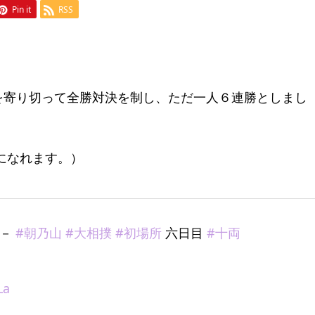
Pin it
RSS
を寄り切って全勝対決を制し、ただ一人６連勝としまし
覧になれます。）
－
#朝乃山
#大相撲
#初場所
六日目
#十両
La