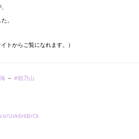
が、
した。
r）サイトからご覧になれます。）
戸海
－
#朝乃山
t.co/Uvk6r6BrCk