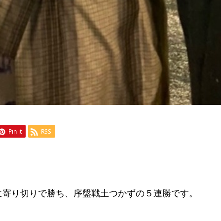
Pin it
RSS
に寄り切りで勝ち、序盤戦土つかずの５連勝です。