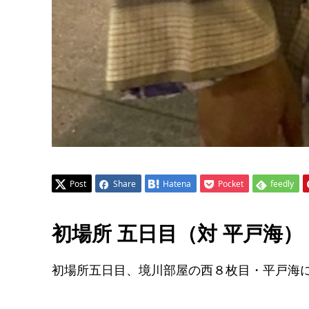
Post
Share
Hatena
Pocket
feedly
初場所 五日目（対 平戸海）
初場所五日目、境川部屋の西８枚目・平戸海