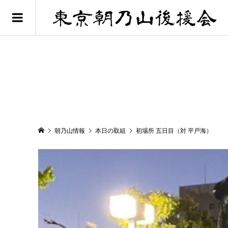
朝乃山情報
本日の取組
初場所 五日目（対 平戸海）