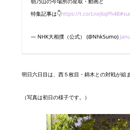
朝乃山の今場所の星取・動画と
特集記事は👇
https://t.co/LnxJ6qPh4B
#s
— NHK大相撲（公式） (@NhkSumo)
Janu
明日六日目は、西５枚目・錦木との対戦が組
（写真は初日の様子です。）