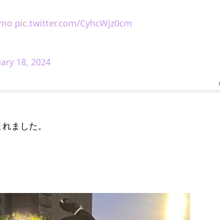
umo
pic.twitter.com/CyhcWjz0cm
ary 18, 2024
まれました。