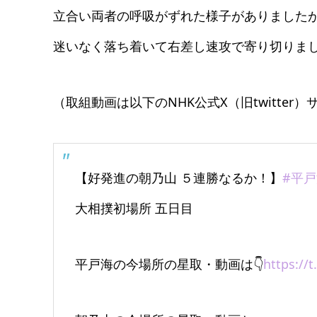
立合い両者の呼吸がずれた様子がありました
迷いなく落ち着いて右差し速攻で寄り切りま
（取組動画は以下のNHK公式X（旧twitte
【好発進の朝乃山 ５連勝なるか！】
#平
大相撲初場所 五日目
平戸海の今場所の星取・動画は👇
https://