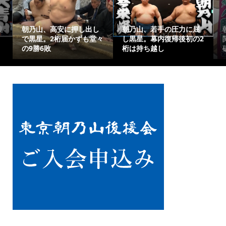
朝乃山、千秋楽は元大
朝乃山、14日目は相星の
2
関・高安と激突！難敵撃
琴栄峰戦！二桁勝利を懸
破で有終の美を
けた大一番へ