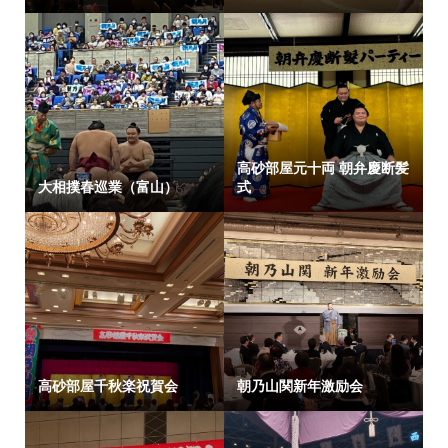
高砂部屋元十両 朝弁慶断髪
大相撲春巡業（富山）
式
高砂部屋千秋楽祝賀会
朝乃山関新年激励会