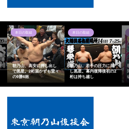
朝乃山ニュース
朝乃山ニュース
朝乃山、千秋楽は元大
朝乃山、14日目は相星の
2
関・高安と激突！難敵撃
琴栄峰戦！二桁勝利を懸
破で有終の美を
けた大一番へ