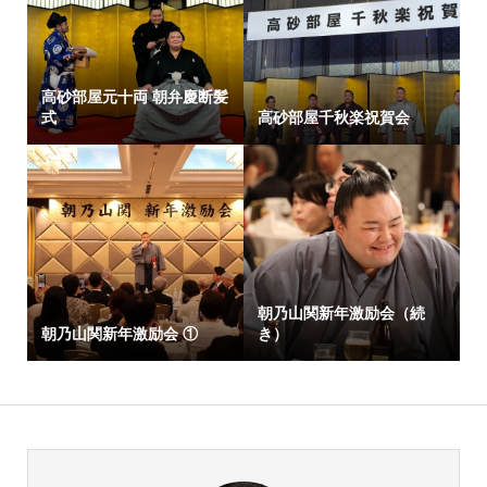
高砂部屋元十両 朝弁慶断髪
式
高砂部屋千秋楽祝賀会
朝乃山関新年激励会（続
朝乃山関新年激励会 ①
き）