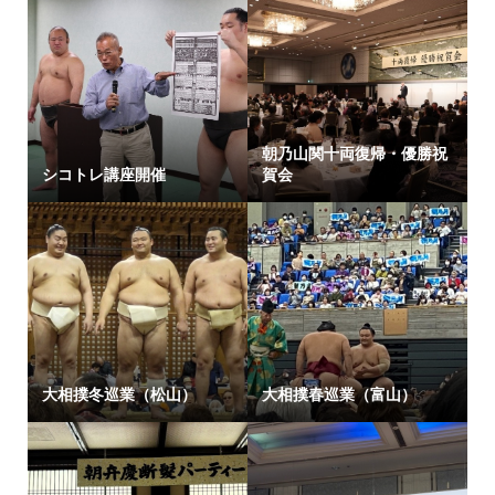
朝乃山関十両復帰・優勝祝
シコトレ講座開催
賀会
大相撲冬巡業（松山）
大相撲春巡業（富山）