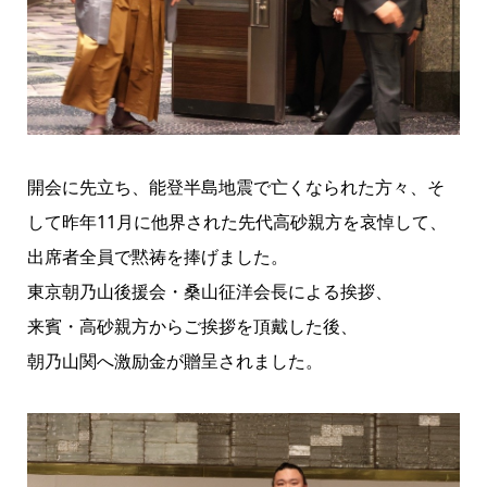
開会に先立ち、能登半島地震で亡くなられた方々、そ
して昨年11月に他界された先代高砂親方を哀悼して、
出席者全員で黙祷を捧げました。
東京朝乃山後援会・桑山征洋会長による挨拶、
来賓・高砂親方からご挨拶を頂戴した後、
朝乃山関へ激励金が贈呈されました。