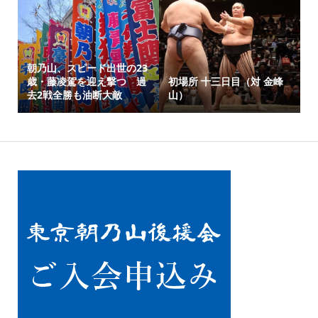
朝乃山、スピード出世の23
歳・藤凌駕を迎え撃つ 過
初場所 十三日目（対 金峰
去2戦全勝も油断大敵
山）