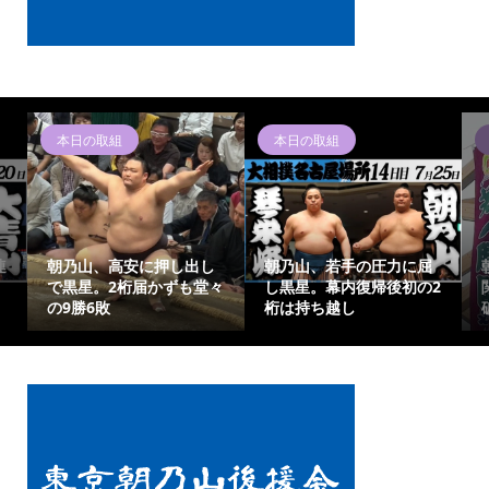
本日の取組
本日の取組
連
朝乃山、高安に押し出し
朝乃山、若手の圧力に屈
で黒星。2桁届かずも堂々
し黒星。幕内復帰後初の2
の9勝6敗
桁は持ち越し