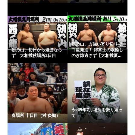
朝乃山、力強い寄り切りで
朝乃山、初日から連勝なら
白星発進！ 錦富士の喉輪し
ず 大相撲秋場所2日目
のぎ隙逃さず【大相撲夏...
令和5年7月場所を振り返っ
春場所 十日目（対 炎鵬）
て