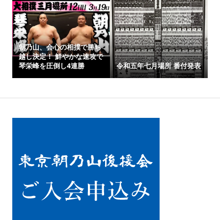
朝乃山、会心の相撲で勝ち
越し決定！ 鮮やかな速攻で
琴栄峰を圧倒し4連勝
令和五年七月場所 番付発表