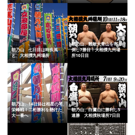
朝乃山、難敵大青山を寄り
朝乃山 七日目は時疾風
倒し7勝目！大相撲九州場
と 大相撲九州場所
所10日目
朝乃山、14日目は相星の琴
栄峰戦！二桁勝利を懸けた
朝乃山、白鷹山に勝利し5
大一番へ
連勝 大相撲秋場所7日目