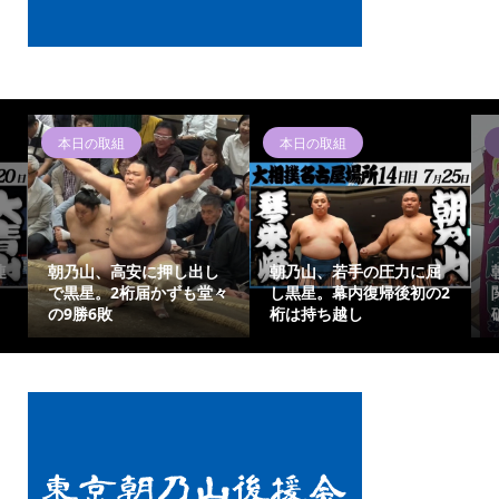
本日の取組
本日の取組
連
朝乃山、高安に押し出し
朝乃山、若手の圧力に屈
で黒星。2桁届かずも堂々
し黒星。幕内復帰後初の2
の9勝6敗
桁は持ち越し