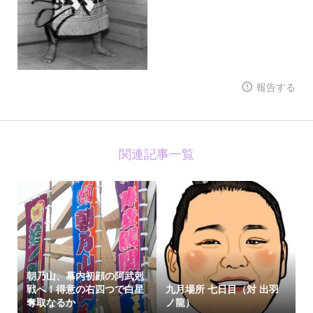
報告する
関連記事一覧
朝乃山、幕内初顔の阿武剋
戦へ！得意の右四つで白星
九月場所 七日目（対 出羽
奪取なるか
ノ龍）