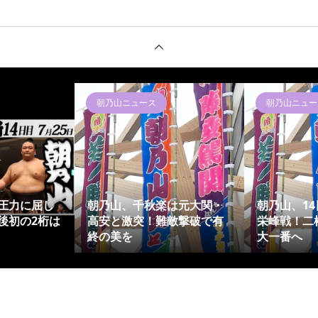
朝乃山ニュース
朝乃山ニュー
圧力に屈し
朝乃山、千秋楽は元大関・
朝乃山、1
後初の2桁は
高安と激突！難敵撃破で有
栄峰戦！二
終の美を
大一番へ