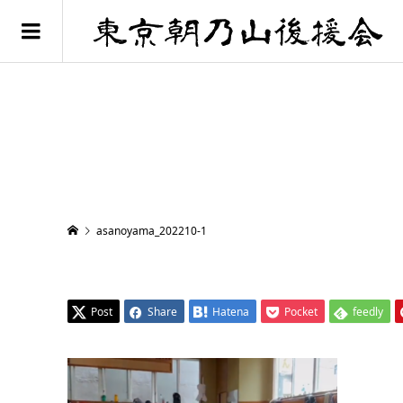
asanoyama_202210-1
Post
Share
Hatena
Pocket
feedly