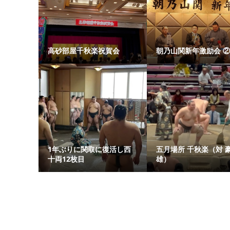
高砂部屋千秋楽祝賀会
朝乃山関新年激励会 ②
1年ぶりに関取に復活し西
五月場所 千秋楽（対 
十両12枚目
雄）