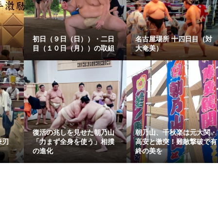
初日（９日（日））・二日
名古屋場所 十四日目（対
目（１０日（月））の取組
大奄美）
復活の兆しを見せた朝乃山
朝乃山、千秋楽は元大関・
豪刃
「力まず全身を使う」相撲
高安と激突！難敵撃破で有
の進化
終の美を