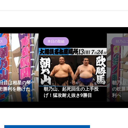
ス
本日の取組
朝乃山
4日目は相星の琴
朝乃山
桁勝利を懸けた
朝乃山、起死回生の上手投
の欧勝
げ！猛攻耐え抜き9勝目
利へ