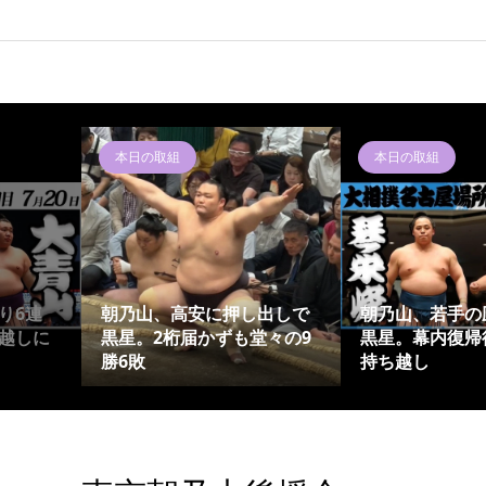
本日の取組
本日の取組
り6連
朝乃山、高安に押し出しで
朝乃山、若手の
越しに
黒星。2桁届かずも堂々の9
黒星。幕内復帰
勝6敗
持ち越し