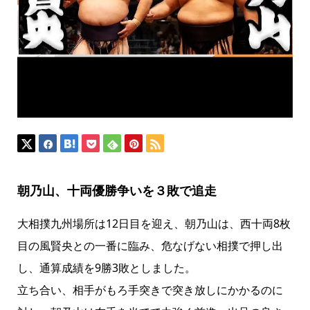
朝乃山、十両優勝争いを３敗で追走
大相撲九州場所は12日目を迎え、朝乃山は、西十両8枚
目の風賢央との一番に臨み、危なげない相撲で押し出
し、通算成績を9勝3敗としました。
立ち合い、相手がもろ手突きで突き放しにかかるのに