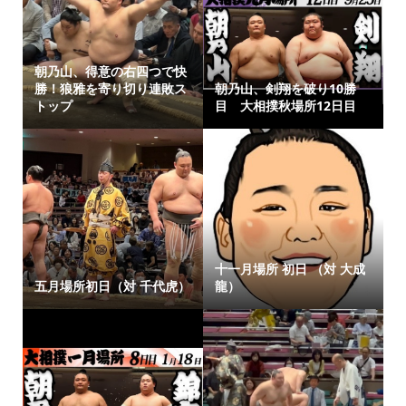
朝乃山、得意の右四つで快
勝！狼雅を寄り切り連敗ス
朝乃山、剣翔を破り10勝
トップ
目 大相撲秋場所12日目
十一月場所 初日 （対 大成
五月場所初日（対 千代虎）
龍）