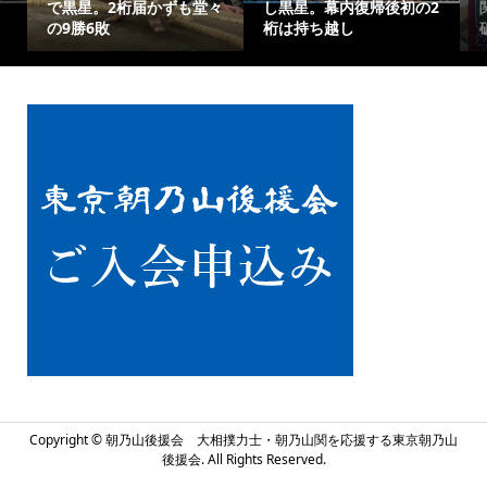
で黒星。2桁届かずも堂々
し黒星。幕内復帰後初の2
の9勝6敗
桁は持ち越し
Copyright ©
朝乃山後援会 大相撲力士・朝乃山関を応援する東京朝乃山
後援会. All Rights Reserved.