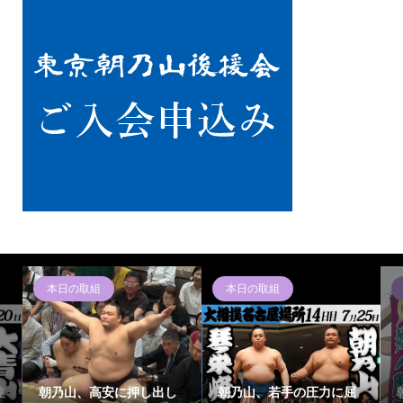
本日の取組
本日の取組
連
朝乃山、高安に押し出し
朝乃山、若手の圧力に屈