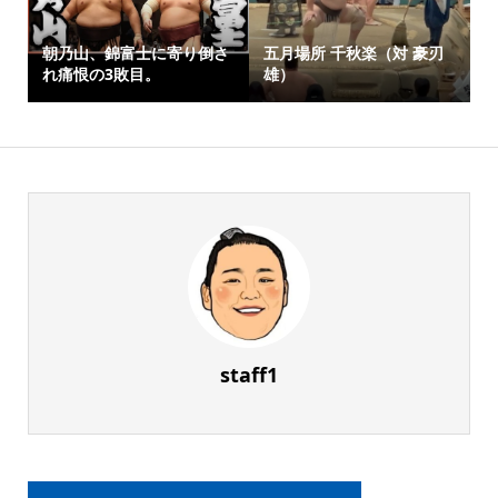
朝乃山、錦富士に寄り倒さ
五月場所 千秋楽（対 豪刃
れ痛恨の3敗目。
雄）
staff1