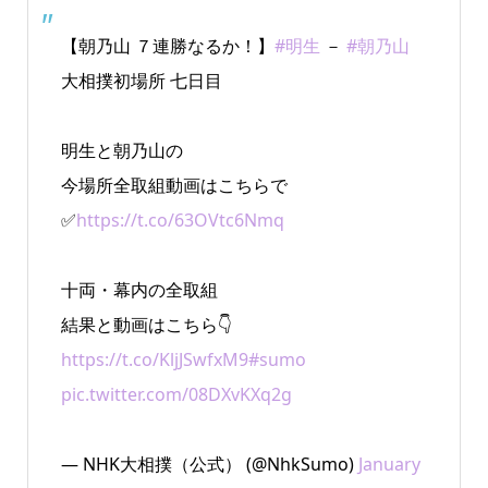
【朝乃山 ７連勝なるか！】
#明生
－
#朝乃山
大相撲初場所 七日目
明生と朝乃山の
今場所全取組動画はこちらで
✅
https://t.co/63OVtc6Nmq
十両・幕内の全取組
結果と動画はこちら👇
https://t.co/KljJSwfxM9
#sumo
pic.twitter.com/08DXvKXq2g
— NHK大相撲（公式） (@NhkSumo)
January