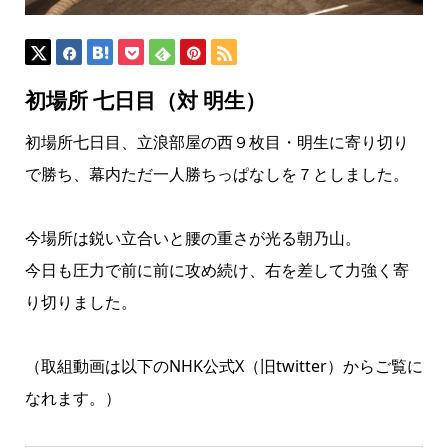
初場所 七日目（対 明生）
初場所七日目、立浪部屋の西９枚目・明生に寄り切り
で勝ち、幕内ただ一人勝ちっぱなしを７としました。
今場所は鋭い立合いと腰の重さが光る朝乃山。
今日も圧力で前に前に攻め続け、右を差して力強く寄
り切りました。
（取組動画は以下のNHK公式X（旧twitter）からご覧に
なれます。）