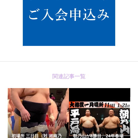
関連記事一覧
初場所 三日目（対 湘南乃
朝乃山が8勝目、24年春場