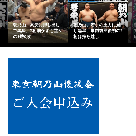
連
朝乃山、高安に押し出し
朝乃山、若手の圧力に屈
で黒星。2桁届かずも堂々
し黒星。幕内復帰後初の2
の9勝6敗
桁は持ち越し