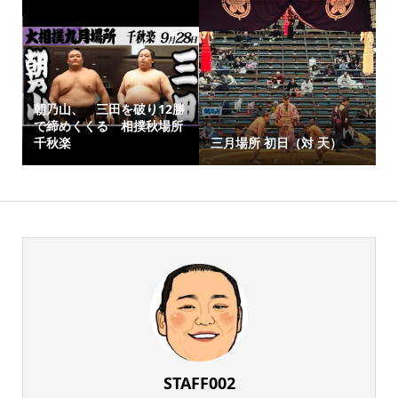
朝乃山、 三田を破り12勝
で締めくくる 相撲秋場所
千秋楽
三月場所 初日（対 天）
STAFF002