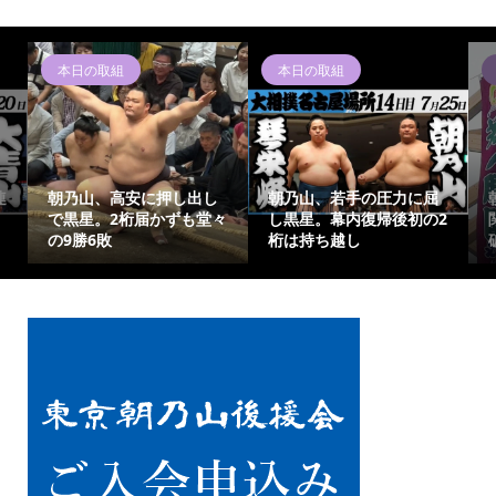
本日の取組
本日の取組
連
朝乃山、高安に押し出し
朝乃山、若手の圧力に屈
で黒星。2桁届かずも堂々
し黒星。幕内復帰後初の2
の9勝6敗
桁は持ち越し