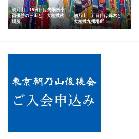
朝乃山 15日目は先場所十
両優勝の三田と 大相撲秋
朝乃山 五日目は錦木と
場所
大相撲九州場所