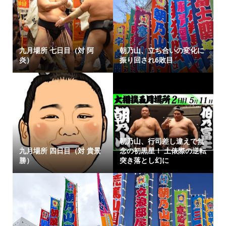
九月場所 七日目（対 阿
朝乃山、立ち合いの変化に
炎）
振り回され6敗目
朝乃山、行司差し違えで無
九月場所 四日目（対 貴景
念の初黒星！ 土俵際の逆転
勝）
突き落とし幻に