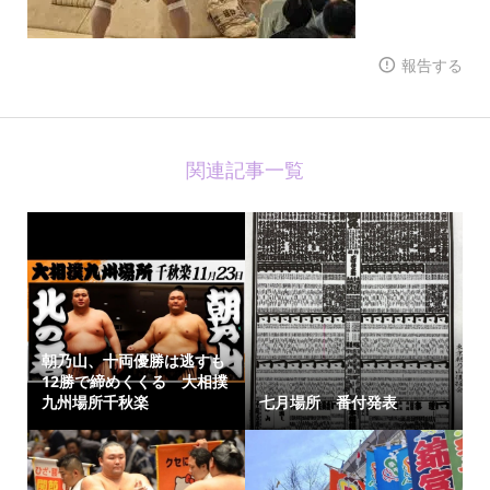
報告する
関連記事一覧
朝乃山、十両優勝は逃すも
12勝で締めくくる 大相撲
九州場所千秋楽
七月場所 番付発表