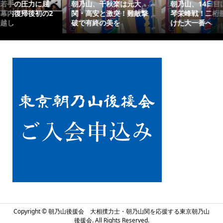
朝乃山、千秋楽は元大
朝乃山、14日目は相星の
2
関・高安と激突！難敵撃
琴栄峰戦！二桁勝利を懸
破で有終の美を
けた大一番へ
Copyright ©
朝乃山後援会 大相撲力士・朝乃山関を応援する東京朝乃山
後援会. All Rights Reserved.