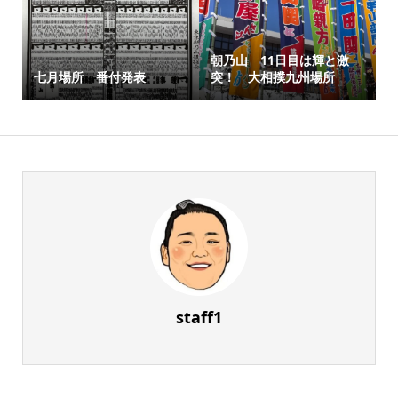
朝乃山 11日目は輝と激
七月場所 番付発表
突！ 大相撲九州場所
staff1