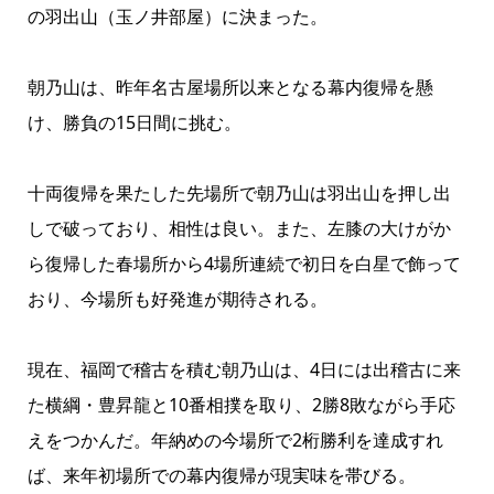
の羽出山（玉ノ井部屋）に決まった。
朝乃山は、昨年名古屋場所以来となる幕内復帰を懸
け、勝負の15日間に挑む。
十両復帰を果たした先場所で朝乃山は羽出山を押し出
しで破っており、相性は良い。また、左膝の大けがか
ら復帰した春場所から4場所連続で初日を白星で飾って
おり、今場所も好発進が期待される。
現在、福岡で稽古を積む朝乃山は、4日には出稽古に来
た横綱・豊昇龍と10番相撲を取り、2勝8敗ながら手応
えをつかんだ。年納めの今場所で2桁勝利を達成すれ
ば、来年初場所での幕内復帰が現実味を帯びる。