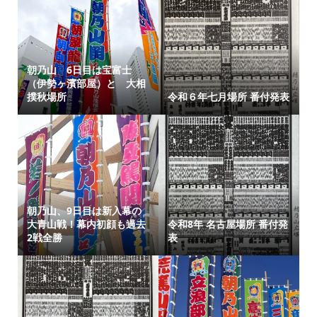
朝乃山 6日目は宝富士
（伊勢ヶ濱部屋）と 大相
撲秋場所
令和６年七月場所 番付発表
朝乃山、9日目は新入幕の
大青山戦！幕内初顔も過去
令和8年 名古屋場所 番付発
2戦全勝
表