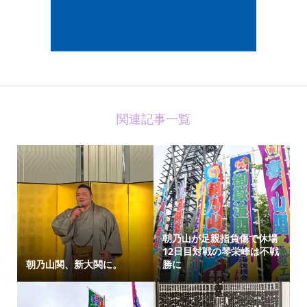
関連記事一覧
朝乃山が足親指負傷で休場
12日目対戦の琴栄峰は不戦
朝乃山関、新大関に。
勝に